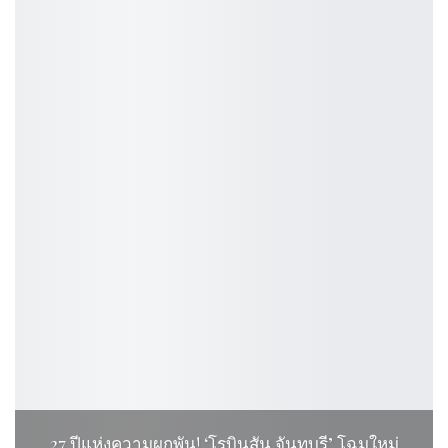
27 ปีแห่งความผูกพัน! ‘โรบินสัน จันทบุรี’ โฉมใหม่