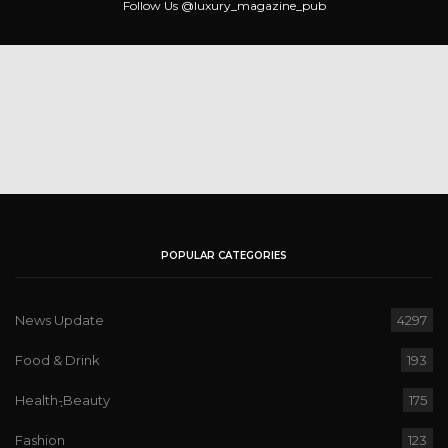
Follow Us
@luxury_magazine_pub
POPULAR CATEGORIES
News Update
4297
Food & Drink
193
Health-ฺBeauty
175
Fashion
123