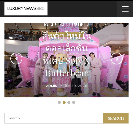
วัตสันบุกสีลม
เปิดตี้กลางเมือง
HEALTH-ฺBEAUTY
HEALTH-ฺBEAUTY
FOOD & DRINK
FOOD & DRINK
แบบตัวมัม คน
สวยแตกตื่นทั้ง
ย่าน!
ADMIN
พ.ค. 29, 2026
ADMIN
ADMIN
ADMIN
พ.ค. 28, 2026
มิ.ย. 29, 2026
ส.ค. 4, 2026