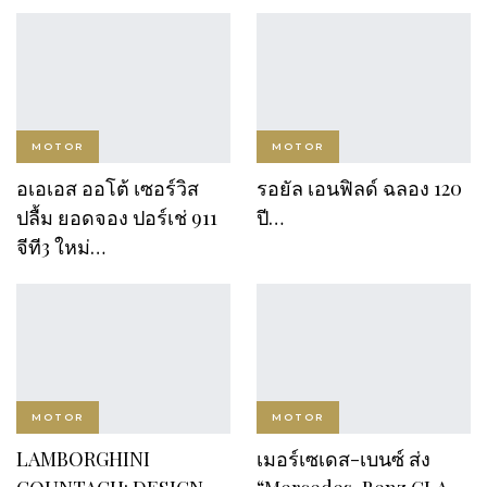
MOTOR
MOTOR
GT Auto ฉลองเปิดสาขา
AION Thailand กวาด
“พัฒนาการ”กลางเดือน
ยอดจอง 3,668 คัน คว้า
ก.พ. นี้…
อันดับ 2…
MOTOR
MOTOR
GT Auto เชิญคุณและน้อง
“CHANGAN” กวาดยอด