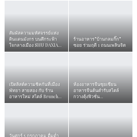
ล่องเรือชมแม่น้ำเจ้าพระยา
ห้องอาหารครัวหลวง ยก
วิวสวยจับใจ Wonderful
ระดับเมนูข้าวต้ม…
Pearl Cruise…
โรงแรมกรุงศรีริเวอร์ ตั้งอยู่
อร่อยปักหมุด ทานอาหารจีน
ในตัวเมืองอยุธยา ติดริม
กวางตุ้งต้นตำรับ ที่ห้อง
แม่น้ำป่าสัก …
อาหารจีนดรากอน ชั้น 2…