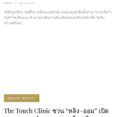
ADMIN
พ.ค. 29, 2026
วัตสันบุกสีลม เปิดตี้กลางเมืองแบบตัวมัม คนสวยแตกตื่นทั้งย่าน! กลายเป็นไว
รัลทั่วโซเชียลและทำเอาคนเดินย่านสีลมต้องมองเหลียวหลัง เมื่อ วัตสัน
ประเทศไทย…
HEALTH-ฺBEAUTY
The Touch Clinic ชวน “หลิง–ออม” เปิด