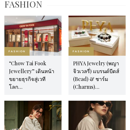
FASHION
FASHION
FASHION
“Chow Tai Fook
PHYA Jewelry (พญา
Jewellery” เดินหน้า
จิวเวลรี่) แบรนด์บีดส์
ขยายธุรกิจสู่เวที
(Bead) & ชาร์ม
โลก…
(Charms)…