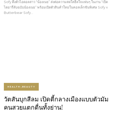
Sofy ดึงตัวไอดอลสาว “น้องเนย” ส่งต่อความสดใสฮีลใจแฟนๆ ในงาน “เปิด
ไดอารี่ลับฉบับน้องเนย” พร้อมเปิดตัวสินค้าใหม่ในคอลเล็กชันพิเศษ Sofy x
Butterbear Sofy…
HEALTH-ฺBEAUTY
วัตสันบุกสีลม เปิดตี้กลางเมืองแบบตัวมัม
คนสวยแตกตื่นทั้งย่าน!