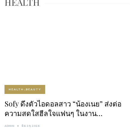
HEALTH
HEALTH-ฺBEAUTY
Sofy ดึงตัวไอดอลสาว “น้องเนย” ส่งต่อ
ความสดใสฮีลใจแฟนๆ ในงาน…
ADMIN
มิ.ย. 29, 2026