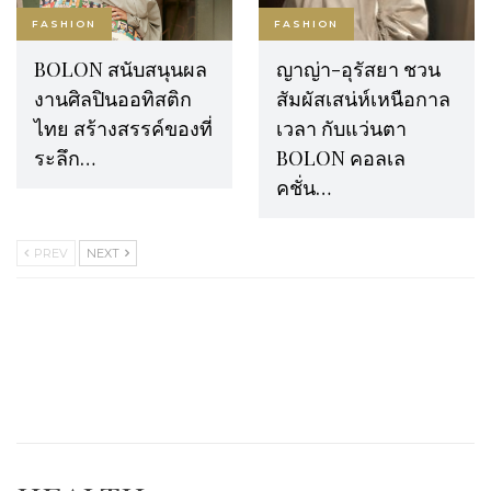
FASHION
FASHION
BOLON สนับสนุนผล
ญาญ่า-อุรัสยา ชวน
งานศิลปินออทิสติก
สัมผัสเสน่ห์เหนือกาล
ไทย สร้างสรรค์ของที่
เวลา กับแว่นตา
ระลึก…
BOLON คอลเล
คชั่น…
PREV
NEXT