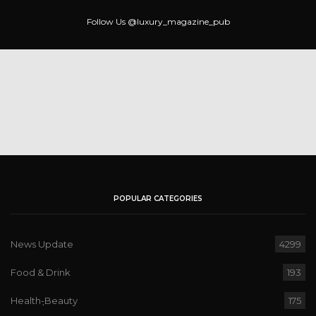
Follow Us
@luxury_magazine_pub
POPULAR CATEGORIES
News Update
4299
Food & Drink
193
Health-ฺBeauty
175