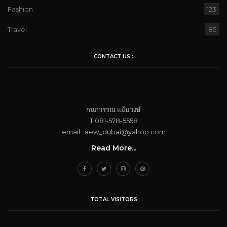
Fashion
123
Travel
85
CONTACT US :
กนกวรรณ​ แย้ม​วงษ์
T.081-578-5558
email : aew_dubai@yahoo.com​
Read More...
TOTAL VISITORS