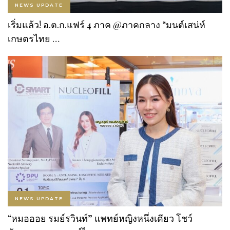
NEWS UPDATE
เริ่มแล้ว! อ.ต.ก.แฟร์ 4 ภาค @ภาคกลาง “มนต์เสน่ห์
เกษตรไทย …
NEWS UPDATE
“หมอออย รมย์รวินท์” แพทย์หญิงหนึ่งเดียว โชว์