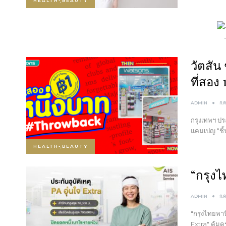
HEALTH-ฺBEAUTY
วัตสัน
ที่สอง
ADMIN
ก.
กรุงเทพฯ ปร
แคมเปญ “ชิ้น
HEALTH-ฺBEAUTY
“กรุงไ
ADMIN
ก.ค
"กรุงไทยพานิ
Extra" คุ้มค