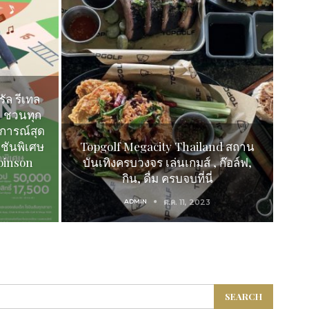
ัล รีเทล
8 ชวนทุก
การณ์สุด
มชันพิเศษ
Topgolf Megacity Thailand สถาน
binson
บันเทิงครบวงจร เล่นเกมส์ , ก๊อล์ฟ,
กิน, ดื่ม ครบจบที่นี่
ADMIN
ต.ค. 11, 2023