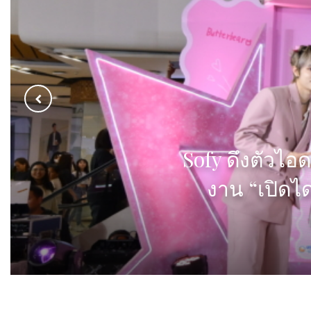
วัตสันบุกสีลม