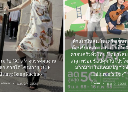
ห้างโรบินสัน ในเครือเซ็นทร
ต้อนรับเทศกาลวันเด็กปี’ 6
ครอบครัวทั่วไทยเปิดประสบ
่วมกับ GC สร้างสรรค์ผลงาน
สนุก พร้อมช้อปคุ้มกับโปรโ
์โลก ภายใต้โครงการ OUR
มากมาย ในแคมเปญ “Ro
Khung BangKachao
Children’s Day”
ADMIN
ม.ค. 27, 2025
ADMIN
ม.ค. 9, 2025