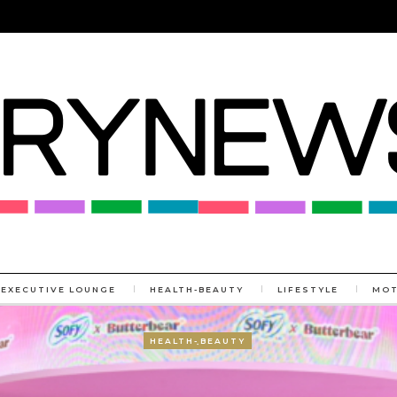
EXECUTIVE LOUNGE
HEALTH-BEAUTY
LIFESTYLE
MO
MORE
HEALTH-ฺBEAUTY
HEALTH-ฺBEAUTY
FOOD & DRINK
FOOD & DRINK