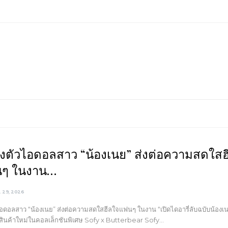
ึงตัวไอดอลสาว “น้องเนย” ส่งต่อความสดใสฮ
ๆ ในงาน…
ย. 29, 2026
ไอดอลสาว “น้องเนย” ส่งต่อความสดใสฮีลใจแฟนๆ ในงาน “เปิดไดอารี่ลับฉบับน้องเ
วสินค้าใหม่ในคอลเล็กชันพิเศษ Sofy x Butterbear Sofy…