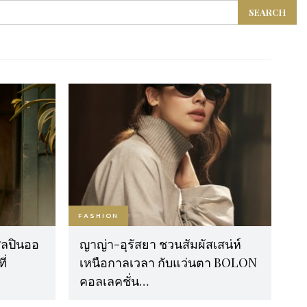
FASHION
ิลปินออ
ญาญ่า-อุรัสยา ชวนสัมผัสเสน่ห์
ี่
เหนือกาลเวลา กับแว่นตา BOLON
คอลเลคชั่น…