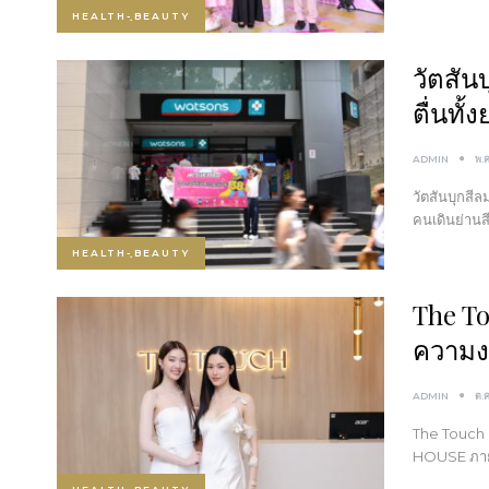
HEALTH-ฺBEAUTY
วัตสัน
ตื่นทั้ง
ADMIN
พ.
วัตสันบุกสีล
คนเดินย่านส
HEALTH-ฺBEAUTY
The To
ความง
ADMIN
ต.
The Touch 
HOUSE ภายใ