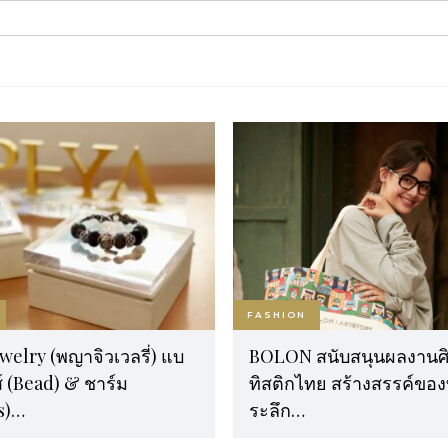
FASHION
welry (พญาจิวเวลรี่) แบ
BOLON สนับสนุนผลงานศ
์ (Bead) & ชาร์ม
ทิสติกไทย สร้างสรรค์ของท
s)…
ระลึก…