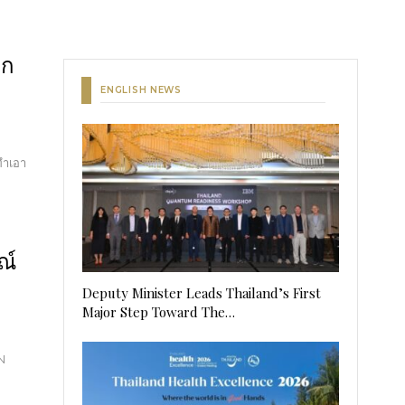
ตก
ENGLISH NEWS
ทำเอา
ณ์
Deputy Minister Leads Thailand’s First
Major Step Toward The…
N