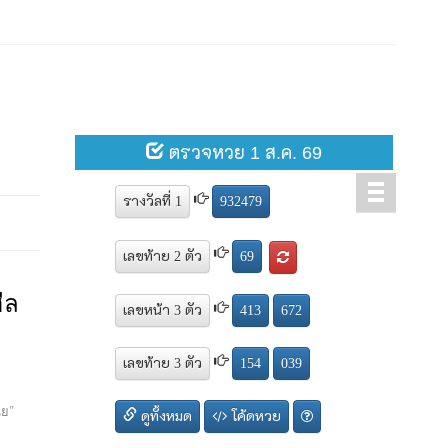
ีล
นย”