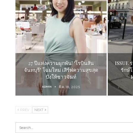
27 ปีแห่งความผูกพัน! ‘โรบินสัน
ISSUE ร
จันทบุรี’ โฉมใหม่ เสิร์ฟความสุขสุด
รักษ
ปังให้ชาวจันท์
ADMIN
มี.ค. 18, 2025
PREV
NEXT