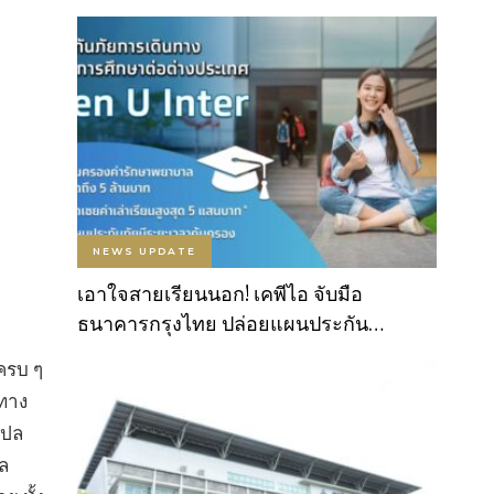
NEWS UPDATE
เอาใจสายเรียนนอก! เคพีไอ จับมือ
ธนาคารกรุงไทย ปล่อยแผนประกัน…
ครบ ๆ
ทาง
แปล
ฑล