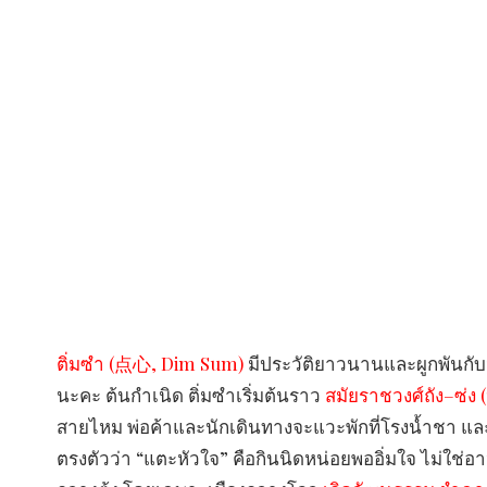
ติ่มซำ (点心, Dim Sum)
มีประวัติยาวนานและผูกพันกับ
นะคะ ต้นกำเนิด ติ่มซำเริ่มต้นราว
สมัยราชวงศ์ถัง–ซ่ง
สายไหม พ่อค้าและนักเดินทางจะแวะพักที่โรงน้ำชา และกิ
ตรงตัวว่า “แตะหัวใจ” คือกินนิดหน่อยพออิ่มใจ ไม่ใช