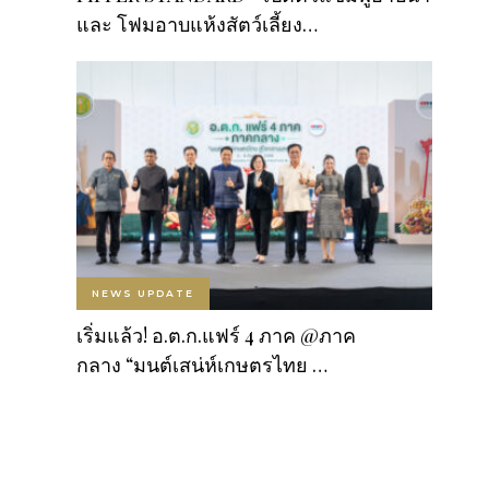
และ โฟมอาบแห้งสัตว์เลี้ยง…
NEWS UPDATE
เริ่มแล้ว! อ.ต.ก.แฟร์ 4 ภาค @ภาค
กลาง “มนต์เสน่ห์เกษตรไทย …