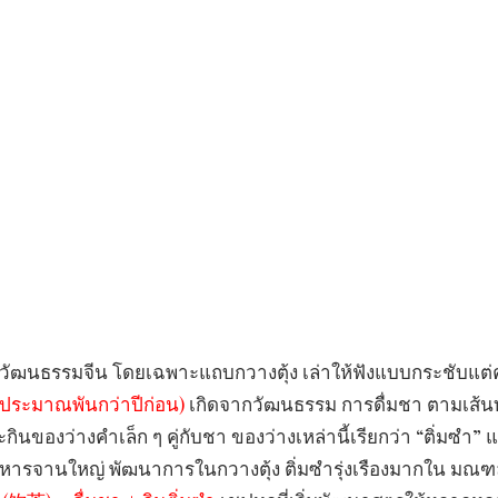
วัฒนธรรมจีน โดยเฉพาะแถบกวางตุ้ง เล่าให้ฟังแบบกระชับแต่
 (ประมาณพันกว่าปีก่อน)
เกิดจากวัฒนธรรม การดื่มชา ตามเส้น
นของว่างคำเล็ก ๆ คู่กับชา ของว่างเหล่านี้เรียกว่า “ติ่มซำ” 
่อาหารจานใหญ่ พัฒนาการในกวางตุ้ง ติ่มซำรุ่งเรืองมากใน มณ