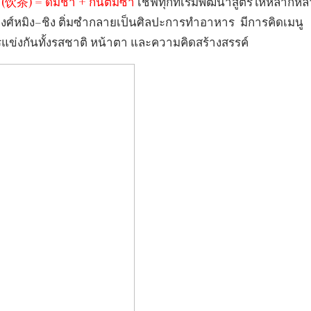
饮茶) = ดื่มชา + กินติ่มซำ
เชฟทุกที่เริ่มพัฒนาสูตรให้หลากหลา
ยราชวงศ์หมิง–ชิง ติ่มซำกลายเป็นศิลปะการทำอาหาร มีการคิดเมนู
แข่งกันทั้งรสชาติ หน้าตา และความคิดสร้างสรรค์