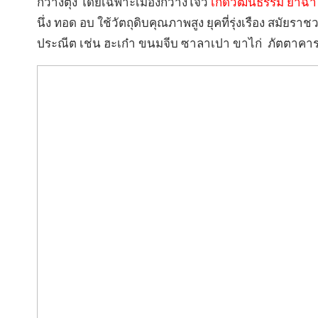
กวางตุ้ง โดยเฉพาะเมืองกวางโจว
เกิดวัฒนธรรม ยำฉา (
นึ่ง ทอด อบ ใช้วัตถุดิบคุณภาพสูง ยุคที่รุ่งเรือง สมั
ประณีต เช่น ฮะเก๋า ขนมจีบ ซาลาเปา ขาไก่ ภัตตาคาร