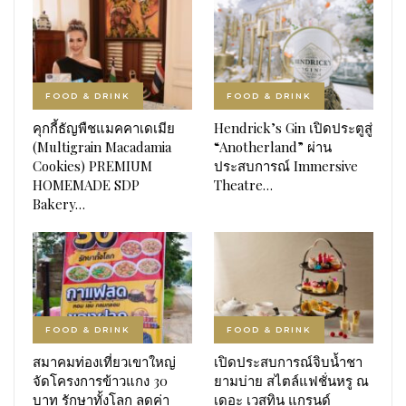
FOOD & DRINK
FOOD & DRINK
คุกกี้ธัญพืชแมคคาเดเมีย
Hendrick’s Gin เปิดประตูสู่
(Multigrain Macadamia
“Anotherland” ผ่าน
Cookies) PREMIUM
ประสบการณ์ Immersive
HOMEMADE SDP
Theatre…
Bakery…
FOOD & DRINK
FOOD & DRINK
สมาคมท่องเที่ยวเขาใหญ่
เปิดประสบการณ์จิบน้ำชา
จัดโครงการข้าวแกง 30
ยามบ่าย สไตล์แฟชั่นหรู ณ
บาท รักษาทั้งโลก ลดค่า
เดอะ เวสทิน แกรนด์