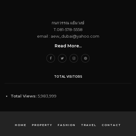
กนกวรรณ​ แย้ม​วงษ์
T.081-578-5558
email : aew_dubai@yahoo.com​
Read More...
TOTAL VISITORS
Total Views:
5,983,999
HOME
PROPERTY
FASHION
TRAVEL
CONTACT