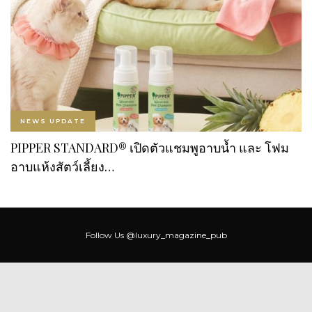
NEWS UPDATE
PIPPER STANDARD® เปิดตัวแชมพูอาบน้ำ และ โฟม
อาบแห้งสัตว์เลี้ยง…
Follow Us
@luxury_magazine_pub