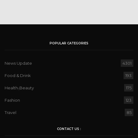
POPULAR CATEGORIES
News Update
4301
Food & Drink
193
Health-ฺBeauty
175
Fashion
123
Travel
85
CONTACT US :