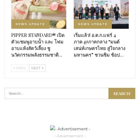
NEWS UPDATE
NEWS UPDATE
PIPPER STANDARD® เปิด
เริ่มแล้ว! อ.ต.ก.แฟร์ 4
ตัวแชมพูอาบน้ำ และ โฟม
ภาค @ภาคกลาง “มนต์
อาบแห้งสัตว์เลี้ยง ชู
เสน่ห์เกษตรไทย สู่ใจกลาง
นวัตกรรมพลังธรรมชาติ…
มหานคร” ชวนชิม ช้อป…
PREV
NEXT
- Advertisement -