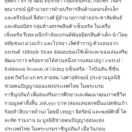
สุพัตรา จิราธิวัฒน์ ที่ปรึกษา กลุ่มเซ็นทรัล, กนกพร วิจิตร
คุณาภรณ์ ผู้อำนวยการฝ่ายบริหารสินค้าแผนกเด็กเล็ก
และตรีรนันท์ ลีฬหาวงศ์ ผู้อำนวยการฝ่ายประชาสัมพันธ์
และพันธมิตร กลุ่มห้างสรรพสินค้าเซ็นทรัล ในเครือ
เซ็นทรัล รีเทล ผนึกกำลังแบรนด์พันธมิตรสินค้าเด็ก นำโดย
หทัยชนก ม่วงแก้ว และไปรยา เลิศสำราญ ตัวแทนจาก
แบรนด์ Attitude Mom ส่งมอบของใช้เด็กและของเล่นเสริม
พัฒนาการ พร้อมรายได้ส่วนหนึ่งจากแคมเปญ Central /
Robinson Season of Giving (เซ็นทรัล / โรบินสัน ซีซั่น
ออฟ กิฟวิ่ง) แก่ ดร.สายสม วงศาสุลักษณ์ ประธานมูลนิธิ
ช่วยคนปัญญาอ่อนแห่งประเทศไทย ในพระบรม
ราชินูปถัมภ์ เพื่อส่งเสริมการศึกษาและพัฒนาคุณภาพชีวิต
รวมมูลค่าทั้งสิ้น 268,950 บาท (สองแสนหกหมื่นแปดพันเก้า
ร้อยห้าสิบบาทถ้วน) โดยมี เจษฎา จิตรัตน์ และพงษ์ศักดิ์ โค
ละทัต ร่วมงาน ณ มูลนิธิช่วยคนปัญญาอ่อนแห่ง
ประเทศไทย ในพระบรมราชินูปถัมภ์ เมื่อวันก่อน