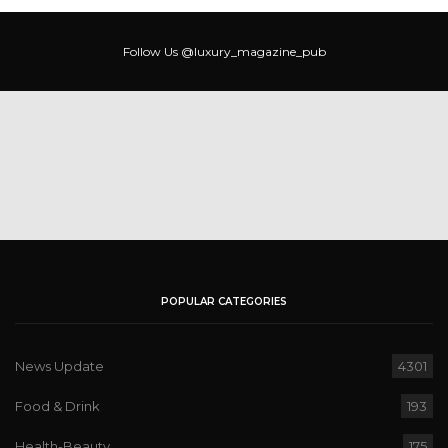
Follow Us
@luxury_magazine_pub
POPULAR CATEGORIES
News Update
4301
Food & Drink
193
Health-ฺBeauty
175