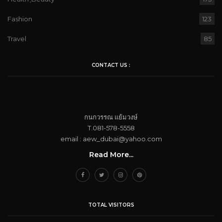
Fashion
123
Travel
85
CONTACT US :
กนกวรรณ​ แย้ม​วงษ์
T.081-578-5558
email : aew_dubai@yahoo.com​
Read More...
TOTAL VISITORS