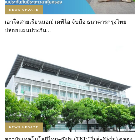
NEWS UPDATE
เอาใจสายเรียนนอก! เคพีไอ จับมือ ธนาคารกรุงไทย
ปล่อยแผนประกัน…
NEWS UPDATE
สถาบันเทคโนโลยีไทย-ญี่ปุ่น (TNI: Thai-Nichi) ฉลอง