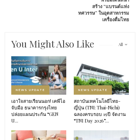
สร้าง “แบรนด์แห่ง
ทศวรรษ” ในอุตสาหกรรม
เครื่องดื่มไทย
You Might Also Like
All
NEWS UPDATE
NEWS UPDATE
เอาใจสายเรียนนอก! เคพีไอ
สถาบันเทคโนโลยีไทย-
จับมือ ธนาคารกรุงไทย
ญี่ปุ่น (TNI: Thai-Nichi)
ปล่อยแผนประกัน “GEN
ฉลองครบรอบ 19ปี จัดงาน
U…
“TNI Day 2026”…