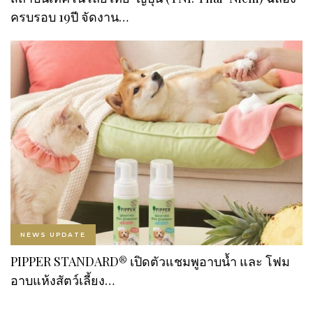
ครบรอบ 19ปี จัดงาน…
NEWS UPDATE
PIPPER STANDARD® เปิดตัวแชมพูอาบน้ำ และ โฟม
อาบแห้งสัตว์เลี้ยง…