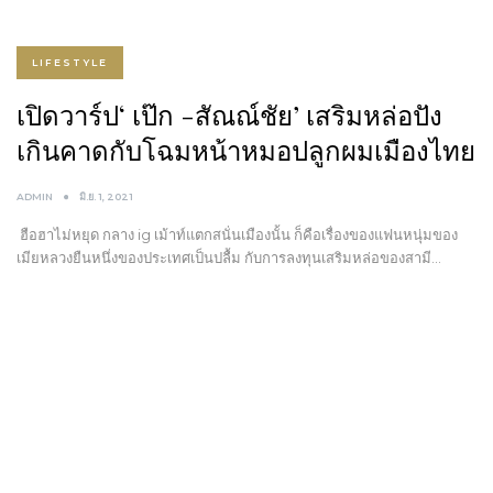
LIFESTYLE
เปิดวาร์ป‘ เป๊ก -สัณณ์ชัย’ เสริมหล่อปัง
เกินคาดกับโฉมหน้าหมอปลูกผมเมืองไทย
ADMIN
มิ.ย. 1, 2021
ฮือฮาไม่หยุด กลาง ig เม้าท์แตกสนั่นเมืองนั้น ก็คือเรื่องของแฟนหนุ่มของ
เมียหลวงยืนหนึ่งของประเทศเป็นปลื้ม กับการลงทุนเสริมหล่อของสามี…