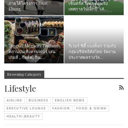
ภายใต้โครงการ OUR
เซ็นทรัล รีเทล ต้อนรับ
Khung…
เทศกาลวันเด็กปี’ 68…
Topgolf Megacity Thailand
ริเวอร์ ซิตี้ แบงค็อก ร่วมกับ
สถานบันเทิงครบวงจร เล่น
กลุ่มบริษัทอิตัลไทย จัดงาน
เกมส์ , ก๊อล์ฟ, กิน,…
ประกาศผลรางวัล…
Browsing Category
Lifestyle
AIRLINE
BUSINESS
ENGLISH NEWS
EXECUTIVE LOUNGE
FASHION
FOOD & DRINK
HEALTH-ฺBEAUTY