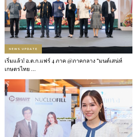
NEWS UPDATE
เริ่มแล้ว! อ.ต.ก.แฟร์ 4 ภาค @ภาคกลาง “มนต์เสน่ห์
เกษตรไทย …