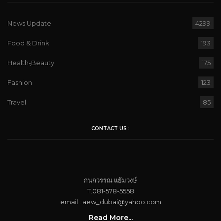
News Update
4299
Food & Drink
193
Health-ฺBeauty
175
Fashion
123
Travel
85
CONTACT US :
กนกวรรณ​ แย้ม​วงษ์
T.081-578-5558
email : aew_dubai@yahoo.com​
Read More...