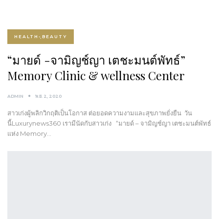
HEALTH-ฺBEAUTY
“มายด์ -จามิญช์ญา เตชะมนต์พัทธ์”
Memory Clinic & wellness Center
ADMIN
พ.ย. 2, 2020
สาวเก่งผู้พลิกวิกฤติเป็นโอกาส ต่อยอดความงามและสุขภาพยั่งยืน วัน
นี้Luxurynews360 เรามีนัดกับสาวเก่ง “มายด์ – จามิญช์ญา เตชะมนต์พัทธ์
แห่ง Memory…