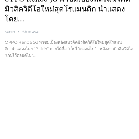
มิวสิควิดีโอใหม่สุดโรแมนติก นำแสดง
โดย…
ADMIN
ต.ค. 15, 2021
OPPO Reno6 5G พาชมเบื้องหลังแนวคิดมิวสิควิดีโอใหม่สุดโรแมน
ติก นำแสดงโดย “Billkin” ภายใต้ชื่อ “เก็บไว้ตลอดไป” หลังจากมิวสิควิดีโอ
“เก็บไว้ตลอดไป”…