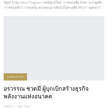
วิสูตร บัวชุม New Chapters บทพิสูจน์ใหม่ “การท่องเที่ยวไทย” หากพูดถึง
“การท่องเที่ยว” ภาคเหนือ หลายคนอาจคิดไปในทางเดียวกันว่า “ฤดูหนาว”…
LIFESTYLE
อรวรรณ ชวดมี ผู้บุกเบิกสร้างธุรกิจ
พลังงานแห่งอนาคต
ADMIN
เม.ย. 1, 2022