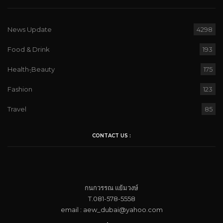
News Update
4298
Food & Drink
193
Health-ฺBeauty
175
Fashion
123
Travel
85
CONTACT US :
กนกวรรณ​ แย้ม​วงษ์
T.081-578-5558
email : aew_dubai@yahoo.com​