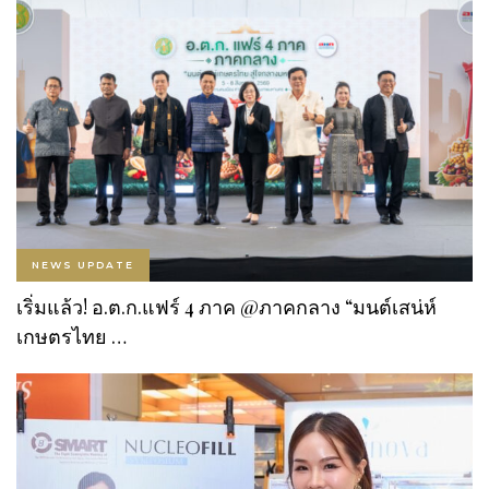
NEWS UPDATE
เริ่มแล้ว! อ.ต.ก.แฟร์ 4 ภาค @ภาคกลาง “มนต์เสน่ห์
เกษตรไทย …