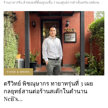
ร้านอาหารจีน ฮั่วเซ่งฮงที่ตั้งอยู่บนชั้น 3 ของศูนย์การค้าเซ็นทรัลเวสต์เกต…
FOOD & DRINK
ตรีวิทย์ พิชณุษากร ทายาทรุ่นที่ 3 เผย
กลยุทธ์สานต่อร้านสเต๊กในตำนาน
Neil’s…