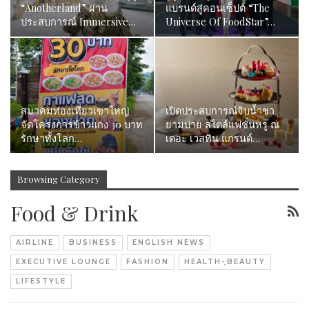
“Anotherland” ผ่าน
แบรนด์สู่คอนเซ็ปต์ “The
ประสบการณ์ Immersive…
Universe Of FoodStar”…
สมาคมท่องเที่ยวเขาใหญ่
เปิดประสบการณ์จิบน้ำชา
จัดโครงการข้าวแกง 30 บาท
ยามบ่าย สไตล์แฟชั่นหรู ณ
รักษาทั้งโลก…
เดอะ เวสทิน แกรนด์…
Browsing Category
Food & Drink
AIRLINE
BUSINESS
ENGLISH NEWS
EXECUTIVE LOUNGE
FASHION
HEALTH-ฺBEAUTY
LIFESTYLE