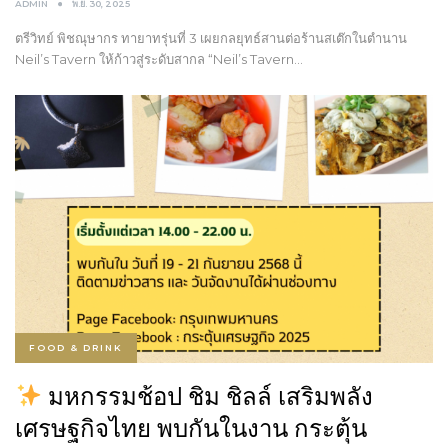
ADMIN
พ.ย. 30, 2025
ตรีวิทย์ พิชณุษากร ทายาทรุ่นที่ 3 เผยกลยุทธ์สานต่อร้านสเต๊กในตำนาน
Neil’s Tavern ให้ก้าวสู่ระดับสากล “Neil’s Tavern…
FOOD & DRINK
มหกรรมช้อป ชิม ชิลล์ เสริมพลัง
เศรษฐกิจไทย พบกันในงาน กระตุ้น