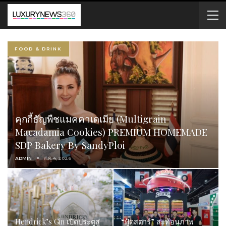
FOOD & DRINK
คุกกี้ธัญพืชแมคคาเดเมีย (Multigrain
Macadamia Cookies) PREMIUM HOMEMADE
SDP Bakery By SandyPloi
ADMIN
ส.ค. 4, 2026
Hendrick’s Gin เปิดประตูสู่
“ฟู้ดสตาร์” สะท้อนภาพ