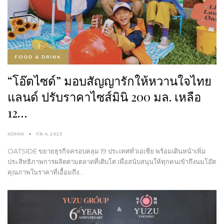
FOOD & DRINK
“โอ๊ตไซด์” มอบสัญญารักให้หวานใจไทย
แลนด์ ปรับราคาไซส์มินิ 200 มล. เหลือ
12…
ADMIN
ก.พ. 4, 2025
OATSIDE ขยายธุรกิจครอบคลุม 19 ประเทศทั่วเอเชีย พร้อมเดินหน้าเพิ่ม
ประสิทธิภาพการผลิตตามตลาดที่เติบโต เพื่อสนับสนุนให้ทุกคนเข้าถึงนมโอ๊ต
คุณภาพในราคาที่เอื้อมถึง…