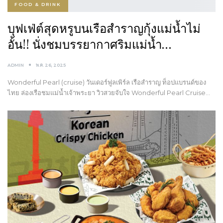
FOOD & DRINK
บุฟเฟ่ต์สุดหรูบนเรือสำราญกุ้งแม่น้ำไม่
อั้น!! นั่งชมบรรยากาศริมแม่น้ำ…
ADMIN
พ.ค. 26, 2025
Wonderful Pearl (cruise) วันเดอร์ฟูลเพิร์ล เรือสำราญ ท็อปแบรนด์ของ
ไทย ล่องเรือชมแม่น้ำเจ้าพระยา วิวสวยจับใจ Wonderful Pearl Cruise…