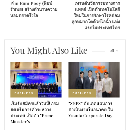
Pim Rum Poey (พิมพ์
เทรนด์นวัตกรรมทางการ
รำเพย) สร้างตำนานความ
แพทย์ เปิดตัวเทคโนโลยี
หอมตราตรึงใจ
ใหม่ในการรักษาโรคต่อม
ลูกหมากโตด้วยไอน้ำ แห่ง
แรกในประเทศไทย
You Might Also Like
All
BUSINESS
BUSINESS
เริ่มรับสมัครแล้ววันนี้! กรม
“SNPS” อัปเดตแผนการ
ส่งเสริมการค้าระหว่าง
ดำเนินงานในอนาคต ใน
ประเทศ เปิดตัว “Prime
Yuanta Corporate Day
Minister’s…