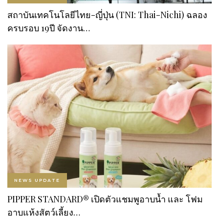
สถาบันเทคโนโลยีไทย-ญี่ปุ่น (TNI: Thai-Nichi) ฉลอง
ครบรอบ 19ปี จัดงาน…
NEWS UPDATE
PIPPER STANDARD® เปิดตัวแชมพูอาบน้ำ และ โฟม
อาบแห้งสัตว์เลี้ยง…