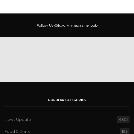
Follow Us
@luxury_magazine_pub
POPULAR CATEGORIES
News Update
4301
Food & Drink
193