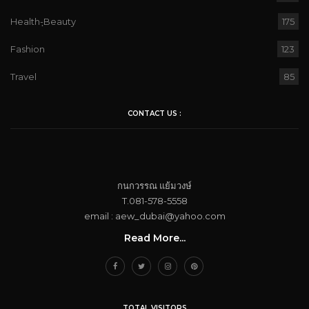
Health-ฺBeauty
175
Fashion
123
Travel
85
CONTACT US :
กนกวรรณ​ แย้ม​วงษ์
T.081-578-5558
email : aew_dubai@yahoo.com​
Read More...
TOTAL VISITORS