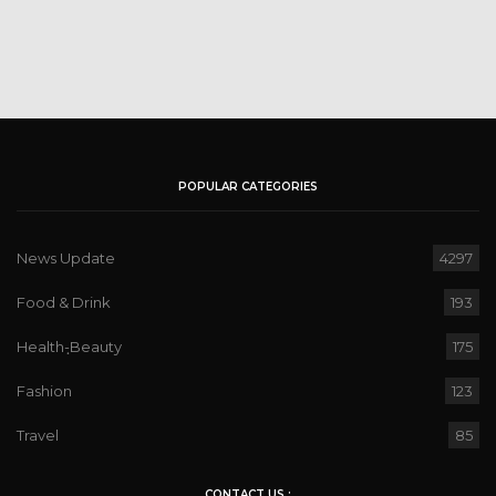
POPULAR CATEGORIES
News Update
4297
Food & Drink
193
Health-ฺBeauty
175
Fashion
123
Travel
85
CONTACT US :