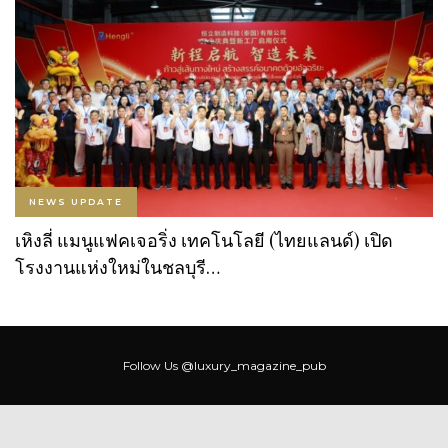
NEWS UPDATE
เหิงลี่ แมนูแฟคเจอริ่ง เทคโนโลยี (ไทยแลนด์) เปิด
โรงงานแห่งใหม่ในชลบุรี…
Follow Us
@luxury_magazine_pub