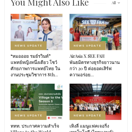
You Might Also Like
All
NEWS UPDATE
NEWS UPDATE
“หมอออย รมย์รวินท์”
AirAsia X SEE FAH
แพทย์หญิงหนึ่งเดียว โชว์
พันธมิตรทางธุรกิจยาวนาน
ศักยภาพการแพทย์ไทย ใน
กว่า 20 ปี ต่อยอดเสิร์ฟ
งานประชุมวิชาการ 8th…
ความอร่อย…
NEWS UPDATE
NEWS UPDATE
ททท. ประกาศความสำเร็จ
เหิงลี่ แมนูแฟคเจอริ่ง
Village to the World
เทคโนโลยี (ไทยแลนด์)