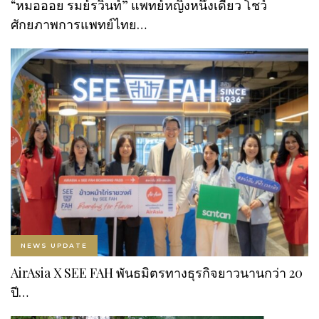
“หมอออย รมย์รวินท์” แพทย์หญิงหนึ่งเดียว โชว์
ศักยภาพการแพทย์ไทย…
NEWS UPDATE
AirAsia X SEE FAH พันธมิตรทางธุรกิจยาวนานกว่า 20
ปี…