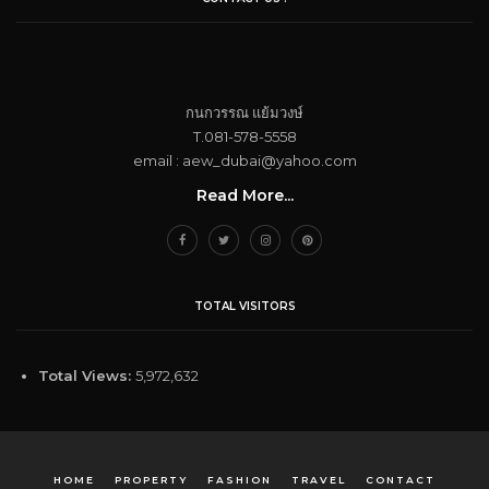
กนกวรรณ​ แย้ม​วงษ์
T.081-578-5558
email : aew_dubai@yahoo.com​
Read More...
TOTAL VISITORS
Total Views:
5,972,632
HOME
PROPERTY
FASHION
TRAVEL
CONTACT