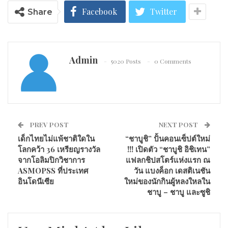
Facebook
Twitter
Share
Admin
5020 Posts
0 Comments
PREV POST
NEXT POST
เด็กไทยไม่แพ้ชาติใดใน
“ชาบูชิ” ปั้นคอนเซ็ปต์ใหม่
โลกคว้า 36 เหรียญรางวัล
!!! เปิดตัว “ชาบูชิ อิชิเทน”
จากโอลิมปิกวิชาการ
แฟลกชิปสโตร์แห่งแรก ณ
ASMOPSS ที่ประเทศ
วัน แบงค็อก เดสติเนชัน
อินโดนีเซีย
ใหม่ของนักกินผู้หลงใหลใน
ชาบู – ชาบู และซูชิ