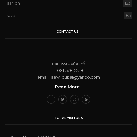
Fashion
123
Travel
85
CONTACT US :
กนกวรรณ​ แย้ม​วงษ์
T.081-578-5558
email : aew_dubai@yahoo.com​
Read More...
TOTAL VISITORS