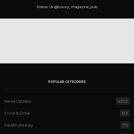
Follow Us
@luxury_magazine_pub
POPULAR CATEGORIES
News Update
4303
Food & Drink
193
Health-ฺBeauty
175