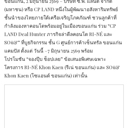
ขอนแก่น, 2 มิถุนายน 2569 – บริษัท ซี.พี. แลนด์ จำกัด
(มหาชน) หรือ CP LAND หนึ่งในผู้พัฒนาอสังหาริมทรัพย์
ชั้นนำของไทยภายใต้เครือเจริญโภคภัณฑ์ ชวนลูกค้าที่
กำลังมองหาคอนโดพร้อมอยู่ในเมืองขอนแก่น ร่วม “CP
LAND Deal Hunter ภารกิจล่าดีลคอนโด RI-NÉ และ
SOū&” ที่บูธกิจกรรม ชั้น G ศูนย์การค้าเซ็นทรัล ขอนแก่น
แคมปัส ตั้งแต่ วันนี้ –7 มิถุนายน 2569 พร้อม
โปรโมชัน “จองปุ๊บ ช็อปเลย” ข้อเสนอพิเศษเฉพาะ
โครงการ RI-NÉ Khon Kaen (รีเน่ ขอนแก่น) และ SOū&
Khon Kaen (โซแอนด์ ขอนแก่น) เท่านั้น