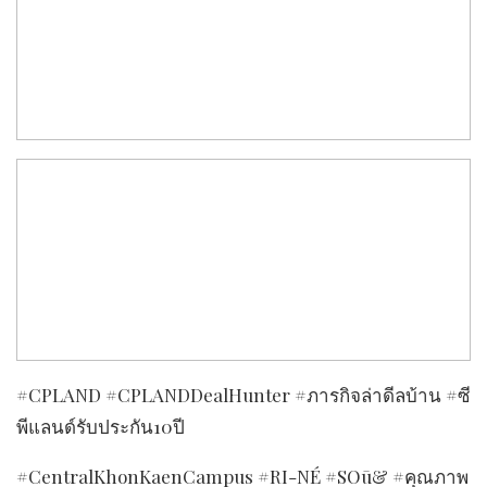
#CPLAND #CPLANDDealHunter #ภารกิจล่าดีลบ้าน #ซี
พีแลนด์รับประกัน10ปี
#CentralKhonKaenCampus #RI-NÉ #SOū& #คุณภาพ