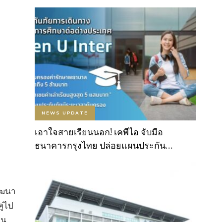
NEWS UPDATE
เอาใจสายเรียนนอก! เคพีไอ จับมือ
ธนาคารกรุงไทย ปล่อยแผนประกัน…
พัฒนา
ู่ไป
็น