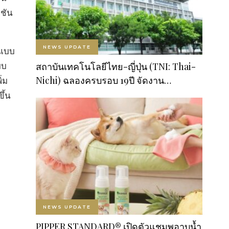
ูชัน
NEWS UPDATE
รแบบ
บบ
สถาบันเทคโนโลยีไทย-ญี่ปุ่น (TNI: Thai-
Nichi) ฉลองครบรอบ 19ปี จัดงาน…
่ม
ึ้น
NEWS UPDATE
PIPPER STANDARD® เปิดตัวแชมพูอาบน้ำ