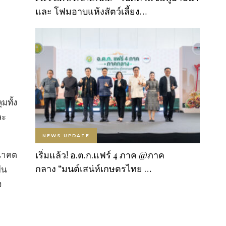
และ โฟมอาบแห้งสัตว์เลี้ยง…
มทั้ง
ละ
NEWS UPDATE
อนาคต
เริ่มแล้ว! อ.ต.ก.แฟร์ 4 ภาค @ภาค
กลาง “มนต์เสน่ห์เกษตรไทย …
ืน
ง