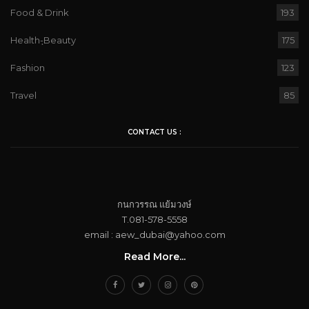
Food & Drink
193
Health-ฺBeauty
175
Fashion
123
Travel
85
CONTACT US :
กนกวรรณ​ แย้ม​วงษ์
T.081-578-5558
email : aew_dubai@yahoo.com​
Read More...