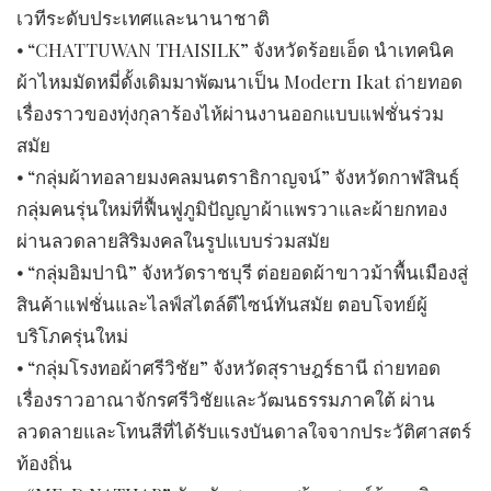
เวทีระดับประเทศและนานาชาติ
⦁ “CHATTUWAN THAISILK” จังหวัดร้อยเอ็ด นำเทคนิค
ผ้าไหมมัดหมี่ดั้งเดิมมาพัฒนาเป็น Modern Ikat ถ่ายทอด
เรื่องราวของทุ่งกุลาร้องไห้ผ่านงานออกแบบแฟชั่นร่วม
สมัย
⦁ “กลุ่มผ้าทอลายมงคลมนตราธิกาญจน์” จังหวัดกาฬสินธุ์
กลุ่มคนรุ่นใหม่ที่ฟื้นฟูภูมิปัญญาผ้าแพรวาและผ้ายกทอง
ผ่านลวดลายสิริมงคลในรูปแบบร่วมสมัย
⦁ “กลุ่มอิมปานิ” จังหวัดราชบุรี ต่อยอดผ้าขาวม้าพื้นเมืองสู่
สินค้าแฟชั่นและไลฟ์สไตล์ดีไซน์ทันสมัย ตอบโจทย์ผู้
บริโภครุ่นใหม่
⦁ “กลุ่มโรงทอผ้าศรีวิชัย” จังหวัดสุราษฎร์ธานี ถ่ายทอด
เรื่องราวอาณาจักรศรีวิชัยและวัฒนธรรมภาคใต้ ผ่าน
ลวดลายและโทนสีที่ได้รับแรงบันดาลใจจากประวัติศาสตร์
ท้องถิ่น