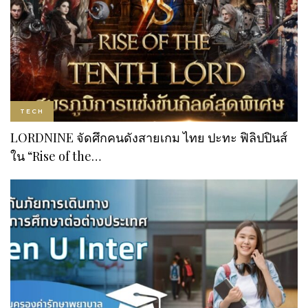
TECH
LORDNINE จัดศึกคนดังสายเกม ไทย ปะทะ ฟิลิปปินส์
ใน “Rise of the…