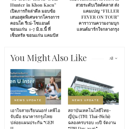
Hunter in Khon Kaen”
สวยระดับเวิลด์คลาส ส่ง
เปิดภารกิจล่าดีล มอบข้อ
แคมเปญ “FILLER
เสนอสุดพิเศษจากโครงการ
FEVER ON TOUR”
คอนโด รีเน่-โซแอนด์
คาราวานความงามบุก
ขอนแก่น 1-7 มิ.ย.นี้ ที่
แลนด์มาร์กใจกลางกรุง
เซ็นทรัล ขอนแก่น แคมปัส
You Might Also Like
All
NEWS UPDATE
NEWS UPDATE
เอาใจสายเรียนนอก! เคพีไอ
สถาบันเทคโนโลยีไทย-
จับมือ ธนาคารกรุงไทย
ญี่ปุ่น (TNI: Thai-Nichi)
ปล่อยแผนประกัน “GEN
ฉลองครบรอบ 19ปี จัดงาน
U…
“TNI Day 2026”…