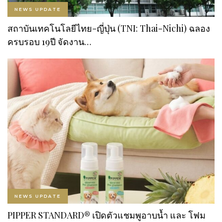
NEWS UPDATE
สถาบันเทคโนโลยีไทย-ญี่ปุ่น (TNI: Thai-Nichi) ฉลอง
ครบรอบ 19ปี จัดงาน…
NEWS UPDATE
PIPPER STANDARD® เปิดตัวแชมพูอาบน้ำ และ โฟม