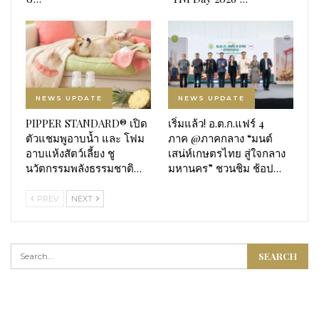
NEWS UPDATE
NEWS UPDATE
PIPPER STANDARD® เปิด
เริ่มแล้ว! อ.ต.ก.แฟร์ 4
ตัวแชมพูอาบน้ำ และ โฟม
ภาค @ภาคกลาง “มนต์
อาบแห้งสัตว์เลี้ยง ชู
เสน่ห์เกษตรไทย สู่ใจกลาง
นวัตกรรมพลังธรรมชาติ…
มหานคร” ชวนชิม ช้อป…
PREV
NEXT