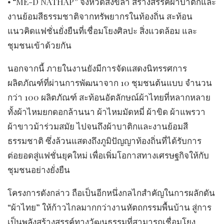
⦁ “ME-D NATHAP” จังหวัดสงขลา สร้างสรรค์ผ้าบาติกและ
งานย้อมสีธรรมชาติจากทรัพยากรในท้องถิ่น สะท้อน
แนวคิดแฟชั่นยั่งยืนที่เชื่อมโยงศิลปะ สิ่งแวดล้อม และ
ชุมชนเข้าด้วยกัน
นอกจากนี้ ภายในงานยังมีการจัดแสดงนิทรรศการ
ผลิตภัณฑ์ที่ผ่านการพัฒนาจาก 10 ชุมชนต้นแบบ จำนวน
กว่า 100 ผลิตภัณฑ์ สะท้อนอัตลักษณ์ผ้าไทยที่หลากหลาย
ทั้งผ้าไหมยกดอกล้านนา ผ้าไหมมัดหมี่ ผ้าขิด ผ้าแพรวา
ผ้าขาวม้าร่วมสมัย ไปจนถึงผ้าบาติกและงานย้อมสี
ธรรมชาติ ซึ่งล้วนแสดงถึงภูมิปัญญาท้องถิ่นที่ได้รับการ
ต่อยอดสู่แฟชั่นยุคใหม่ เพื่อเพิ่มโอกาสทางเศรษฐกิจให้กับ
ชุมชนอย่างยั่งยืน
โครงการดังกล่าว ถือเป็นอีกหนึ่งกลไกสำคัญในการผลักดัน
“ผ้าไทย” ให้ก้าวไกลมากกว่างานหัตถกรรมพื้นบ้าน สู่การ
เป็นพลังสร้างสรรค์ทางวัฒนธรรมที่สามารถเชื่อมโยง