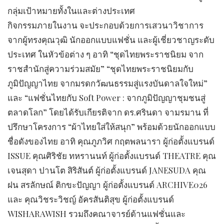
กลุ่มเป้าหมายทั้งในและต่างประเทศ
กิจกรรมภายในงาน จะประกอบด้วยการเสวนาวิชาการ
จากผู้ทรงคุณวุฒิ นักออกแบบแฟชั่น และผู้เชี่ยวชาญระดับ
ประเทศ ในหัวข้อต่าง ๆ อาทิ “ชุดไทยพระราชนิยม จาก
ราชสำนักสู่ความร่วมสมัย” “ชุดไทยพระราชนิยมกับ
ภูมิปัญญาไทย จากมรดกวัฒนธรรมสู่แรงบันดาลใจใหม่”
และ “แฟชั่นไทยกับ Soft Power : จากภูมิปัญญาชุมชนสู่
ตลาดโลก” โดยได้รับเกียรติจาก ดร.ศรินดา จามรมาน ที่
ปรึกษาโครงการ “ผ้าไทยใส่ให้สนุก” พร้อมด้วยนักออกแบบ
ชื่อดังของไทย อาทิ คุณภูภวิศ กฤตพลนารา ผู้ก่อตั้งแบรนด์
ISSUE คุณศิริชัย ทหรานนท์ ผู้ก่อตั้งแบรนด์ THEATRE คุณ
เจนสุดา ปานโต สิริสันต์ ผู้ก่อตั้งแบรนด์ JANESUDA คุณ
ฝน สรลักษณ์ ติกขะปัญญา ผู้ก่อตั้งแบรนด์ ARCHIVE026
และ คุณวิชระวิชญ์ อัครสันติสุข ผู้ก่อตั้งแบรนด์
WISHARAWISH รวมถึงคณาจารย์ด้านแฟชั่นและ