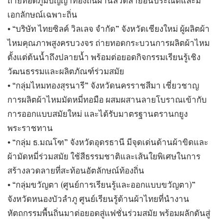
ถ่ายทอดภูมิปัญญาท้องถิ่นผ่านลวดลายอันประณีตและมี
เอกลักษณ์เฉพาะถิ่น
⦁ “บริษัท ไทยซิลค์ วิลเลจ จำกัด” จังหวัดเชียงใหม่ ผู้ผลิตผ้า
ไหมคุณภาพสูงครบวงจร ถ่ายทอดกระบวนการผลิตผ้าไหม
ตั้งแต่ต้นน้ำถึงปลายน้ำ พร้อมต่อยอดกิจกรรมเรียนรู้เชิง
วัฒนธรรมและผลิตภัณฑ์ร่วมสมัย
⦁ “กลุ่มไหมทองสุรนารี” จังหวัดนครราชสีมา เชี่ยวชาญ
การผลิตผ้าไหมมัดหมี่ทอมือ ผสมผสานลายโบราณเข้ากับ
การออกแบบสมัยใหม่ และได้รับมาตรฐานตรานกยูง
พระราชทาน
⦁ “กลุ่ม ธ.มณโฑ” จังหวัดอุดรธานี มีจุดเด่นด้านผ้าขิดและ
ผ้ามัดหมี่ร่วมสมัย ใช้สีธรรมชาติและเส้นใยพิเศษในการ
สร้างลวดลายที่สะท้อนอัตลักษณ์ท้องถิ่น
⦁ “กลุ่มขวัญตา (ศูนย์การเรียนรู้และออกแบบขวัญตา)”
จังหวัดหนองบัวลำภู ศูนย์เรียนรู้ด้านผ้าไทยที่นำงาน
หัตถกรรมพื้นถิ่นมาต่อยอดสู่แฟชั่นร่วมสมัย พร้อมผลักดันสู่