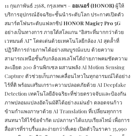
11 กุมภาพันธ์ 2568, กรุงเทพฯ –
ออเนอร์ (
HONOR)
ผู้ให้
บริการอุปกรณ์อัจฉริยะชั้นนำระดับโลก ประกาศเปิดตัว
สมาร์ตโฟนระดับแฟลกชิป
HONOR Magic7 Pro 5G
อย่างเป็นทางการ ภายใต้สโลแกน “อิสระที่มากกว่าด้วย
เวทมนต์ AI” โดดเด่นด้วยเทคโนโลยีกล้อง AI สุดล้ำที่
ปฏิวัติการถ่ายภาพได้อย่างสมบูรณ์แบบ ด้วยความ
สามารถเหนือชั้นกับกล้องเทเลโฟโต้ถ่ายภาพคมชัดความ
ละเอียด 200 ล้านพิกเซล ผสานพลัง AI Motion Sensing
Capture ตัวช่วยเก็บภาพเคลื่อนไหวในทุกอารมณ์ได้อย่าง
ไร้ที่ติ พร้อมเสริมเกราะความปลอดภัยด้วย AI Deepfake
Detection เทคโนโลยีอัจฉริยะที่ช่วยตรวจจับและป้องกัน
ภาพปลอมแปลงอัตโนมัติได้อย่างแม่นยำ ตลอดจนก้าว
ข้ามกำแพงภาษาด้วย AI Translation ที่เปลี่ยนทุกการ
สนทนาให้ไร้ข้อจำกัด แปลภาษาได้แบบเรียลไทม์ เพื่อการ
สื่อสารที่ราบรื่นและง่ายกว่าที่เคย เปิดตัวในราคา 35,990