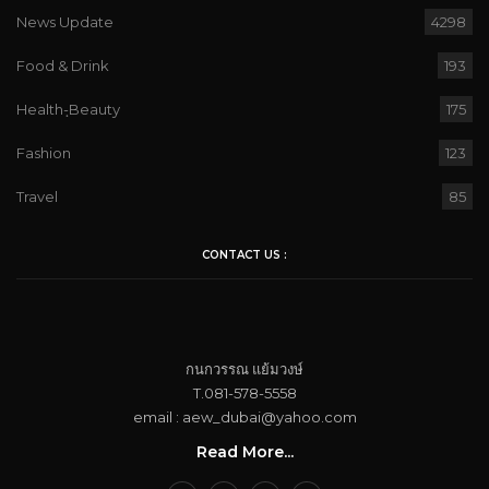
News Update
4298
Food & Drink
193
Health-ฺBeauty
175
Fashion
123
Travel
85
CONTACT US :
กนกวรรณ​ แย้ม​วงษ์
T.081-578-5558
email : aew_dubai@yahoo.com​
Read More...