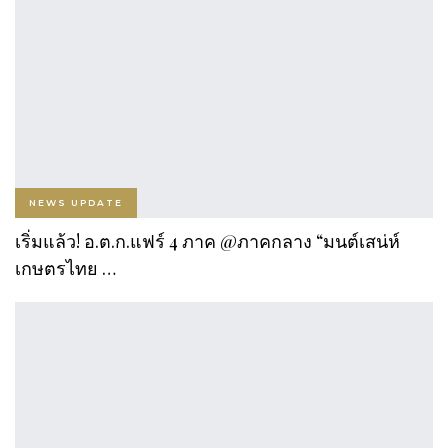
NEWS UPDATE
เริ่มแล้ว! อ.ต.ก.แฟร์ 4 ภาค @ภาคกลาง “มนต์เสน่ห์
เกษตรไทย …