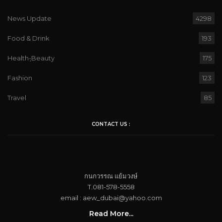
News Update
4298
Food & Drink
193
Health-ฺBeauty
175
Fashion
123
Travel
85
CONTACT US :
กนกวรรณ​ แย้ม​วงษ์
T.081-578-5558
email : aew_dubai@yahoo.com​
Read More...