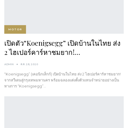
MOTOR
เปิดตัว“Koenigsegg” เปิดบ้านในไทย ส่ง
2 ไฮเปอร์คาร์หาชมยาก!…
ADMIN
ต.ค. 28, 2020
“Koenigsegg” (เคอนิกเส็กก์) เปิดบ้านในไทย ส่ง 2 ไฮเปอร์คาร์หาชมยาก!
จากสวีเดนสู่กรุงเทพมหานคร พร้อมฉลองแต่งตั้งตัวแทนจำหน่ายอย่างเป็น
ทางการ “Koenigsegg”…