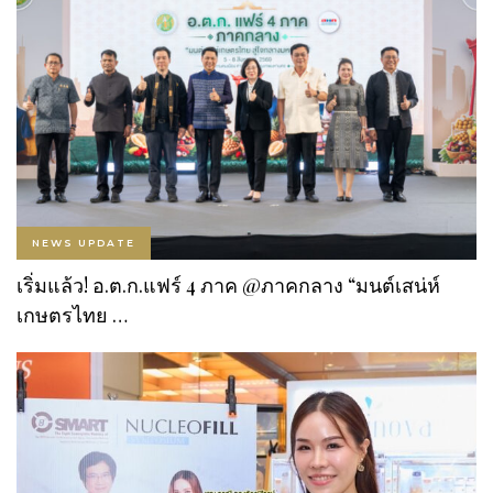
NEWS UPDATE
เริ่มแล้ว! อ.ต.ก.แฟร์ 4 ภาค @ภาคกลาง “มนต์เสน่ห์
เกษตรไทย …