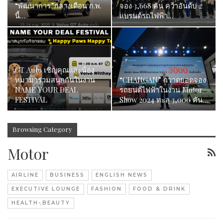
“พัฒนาการ”กลางเดือน ก.พ.
จอง 3,668 คัน คว้าอันดับ 2
นี้…
แบรนด์รถไฟฟ้า…
GT Auto เชิญคุณและน้อง
หมามาร่วมสนุกกันในงาน
“CHANGAN” กวาดยอดจอง
NAME YOUR DEAL
รถยนต์ไฟฟ้าในงาน Motor
FESTIVAL
Show 2024 ทะลุ 3,000 คัน…
Browsing Category
Motor
AIRLINE
BUSINESS
ENGLISH NEWS
EXECUTIVE LOUNGE
FASHION
FOOD & DRINK
HEALTH-ฺBEAUTY