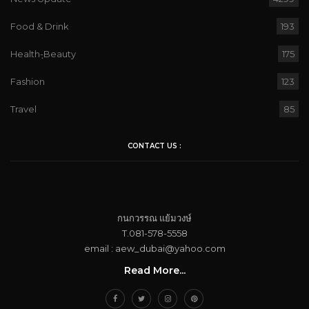
Food & Drink
193
Health-ฺBeauty
175
Fashion
123
Travel
85
CONTACT US :
กนกวรรณ​ แย้ม​วงษ์
T.081-578-5558
email : aew_dubai@yahoo.com​
Read More...