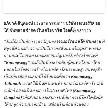
อภิชาติ ลีนุตพงษ์
ประธานกรรมการ
บริษัท เจเนอร์รัล ออ
โต้ ซัพพลาย จำกัด (ในเครือชาริช โฮลดิ้ง)
กล่าวว่า
“วันนี้ถือเป็นอีกก้าวสำคัญของ
เจเนอร์รัล ออโต้ ซัพพลาย
ที่
พิสูจน์ตัวเองถึงความเป็นโปรเฟสชั่นแนลในอุตสาหกรรม
ยานยนต์โดยเฉพาะกลุ่ม
รถยนต์ซูเปอร์ลักซ์ชัวรี่
ขณะที่
“Koenigsegg”
เองก็เป็นที่ประจักษ์แก่ผู้คนทั่วโลกมาโดย
ตลอดในเรื่องการสร้างไฮเปอร์คาร์สมรรถนะสูง ผมจึง
รู้สึก
เป็นเกียรติอย่างมากที่ได้รับแต่งตั้งจาก
Koenigsegg
Automotive AB
ให้เป็นตัวแทนจำหน่ายไฮเปอร์คาร์ เคอนิ
กเส็กก์ อย่างเป็นทางการในประเทศไทย
(
Koenigsegg
Bangkok
)
เพื่อส่งมอบประสบการณ์ที่ยากจะมีใครได้สัมผัส
ให้แก่ลูกค้า
แบบรอบด้าน เสมือนไปเยือนบ้านของ