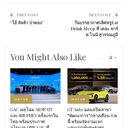
PREV POST
NEXT POST
“โอ้ ลัลล้า ป่าตอง”
ในบรรยากาศเลิศหรูEat
Drink Sleep ที่ เดอะ พาร์
ค ไนน์ สุวรรณภูมิ
You Might Also Like
All
MOTOR
MOTOR
GAC เผยโฉม AION UT
GT Auto ฉลองเปิดสาขา
และ M8 PHEV ครั้งแรกใน
“พัฒนาการ”กลางเดือน ก.พ.
ไทย พร้อมประกาศ
นี้ พร้อมจัดงานแจก
นโยบาย ONE GAC ที่
แคมเปญพิเศษสูงสุด…