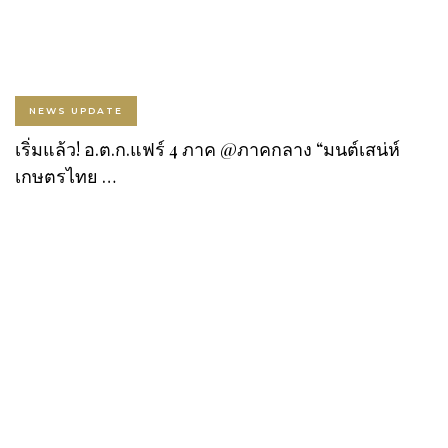
NEWS UPDATE
เริ่มแล้ว! อ.ต.ก.แฟร์ 4 ภาค @ภาคกลาง “มนต์เสน่ห์
เกษตรไทย …