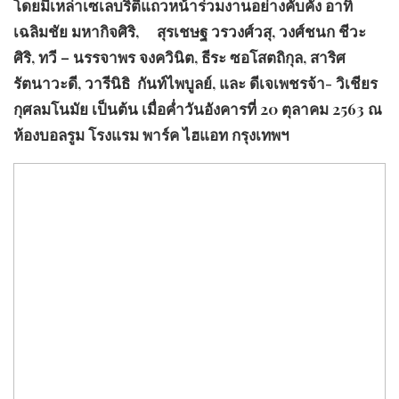
โดยมีเหล่าเซเลบริตี้แถวหน้าร่วมงานอย่างคับคั่ง อาทิ
เฉลิมชัย มหากิจศิริ, สุรเชษฐ วรวงศ์วสุ, วงศ์ชนก ชีวะ
ศิริ, ทวี – นรรจาพร จงควินิต, ธีระ ซอโสตถิกุล, สาริศ
รัตนาวะดี, วารีนิธิ กันท์ไพบูลย์, และ ดีเจเพชรจ้า- วิเชียร
กุศลมโนมัย เป็นต้น เมื่อค่ำวันอังคารที่ 20 ตุลาคม 2563 ณ
ห้องบอลรูม โรงแรม พาร์ค ไฮแอท กรุงเทพฯ