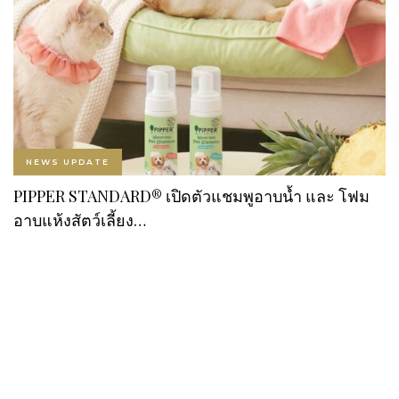
NEWS UPDATE
PIPPER STANDARD® เปิดตัวแชมพูอาบน้ำ และ โฟม
อาบแห้งสัตว์เลี้ยง…