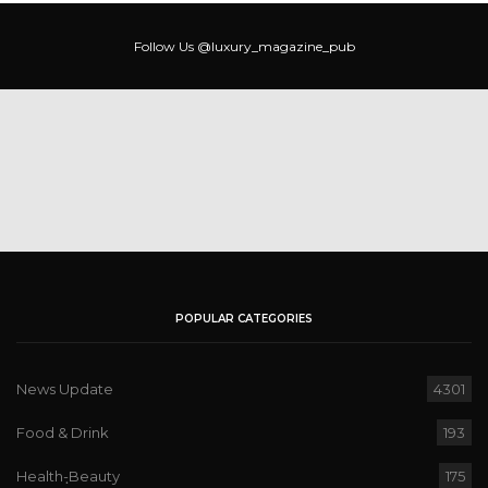
Follow Us
@luxury_magazine_pub
POPULAR CATEGORIES
News Update
4301
Food & Drink
193
Health-ฺBeauty
175