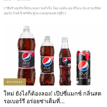
5 วิธีสร้างธุรกิจให้ประสบความสำเร็จ โดย จอห์น เดอ ซิโมน ประธานบริษัท
เฮอร์บาไลฟ์ นิวทริชั่น ผู้ประกอบทุกคนต่างรู้ดีว่า…
BUSINESS
ใหม่ ยังไงก็ต้องลอง! เป๊ปซี่แมกซ์ กลิ่นสต
รอเบอร์รี อร่อยซ่าเต็มที่…