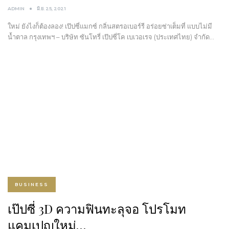
ADMIN
มิ.ย. 25, 2021
ใหม่ ยังไงก็ต้องลอง! เป๊ปซี่แมกซ์ กลิ่นสตรอเบอร์รี อร่อยซ่าเต็มที่ แบบไม่มี
น้ำตาล กรุงเทพฯ – บริษัท ซันโทรี่ เป๊ปซี่โค เบเวอเรจ (ประเทศไทย) จำกัด…
BUSINESS
เป๊ปซี่ 3D ความฟินทะลุจอ โปรโมท
แคมเปญใหม่…