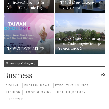
ดำเนินงานในอนาคต ใน
FTI ใจป้ำจ่ายปันผลระหว่าง
Yuanta Corporate Day
กาล 0.03 บาท
ตระกูล “เจียอาภา” 2 เจเนอ
เรชั่น จับมือลุยธุรกิจใหม่ ผุด
TAIWAN EXCELLENCE…
โรงแรมแบรนด์…
Browsing Category
Business
AIRLINE
ENGLISH NEWS
EXECUTIVE LOUNGE
FASHION
FOOD & DRINK
HEALTH-ฺBEAUTY
LIFESTYLE