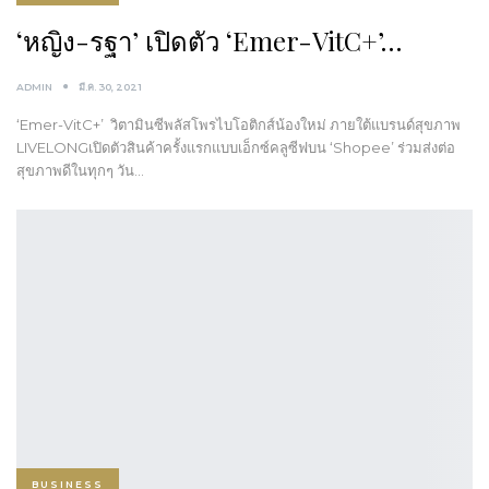
‘หญิง-รฐา’ เปิดตัว​ ‘Emer-VitC+’…
ADMIN
มี.ค. 30, 2021
‘Emer-VitC+’ วิตามินซีพลัสโพรไบโอติกส์น้องใหม่ ภายใต้แบรนด์สุขภาพ
LIVELONG​เปิดตัวสินค้าครั้งแรกแบบเอ็กซ์คลูซีฟบน ‘Shopee’ ร่วมส่งต่อ
สุขภาพดีในทุกๆ วัน…
BUSINESS