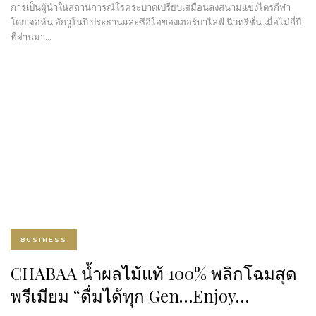
การเป็นผู้นำในสถานการณ์โรคระบาดเปรียบเสมือนลงสนามแข่งไตรกีฬา
โดย จอห์น อักวูโนบี ประธานและซีอีโอของเฮอร์บาไลฟ์ นิวทริชั่น เมื่อไม่กี่ปี
ที่ผ่านมา…
BUSINESS
CHABAA น้ำผลไม้แท้ 100% พลิกโฉมสุด
พรีเมียม “ดื่มได้ทุก Gen…Enjoy…