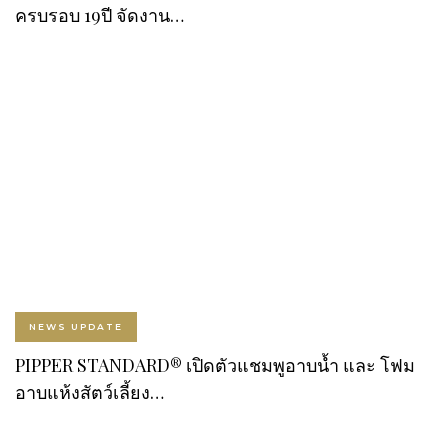
ครบรอบ 19ปี จัดงาน…
NEWS UPDATE
PIPPER STANDARD® เปิดตัวแชมพูอาบน้ำ และ โฟม
อาบแห้งสัตว์เลี้ยง…