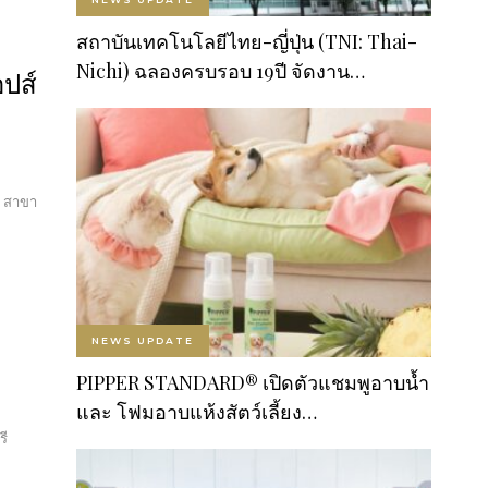
สถาบันเทคโนโลยีไทย-ญี่ปุ่น (TNI: Thai-
Nichi) ฉลองครบรอบ 19ปี จัดงาน…
ปส์
8 สาขา
NEWS UPDATE
PIPPER STANDARD® เปิดตัวแชมพูอาบน้ำ
และ โฟมอาบแห้งสัตว์เลี้ยง…
รี