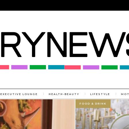
EXECUTIVE LOUNGE
HEALTH-BEAUTY
LIFESTYLE
MO
FOOD & DRINK
MORE