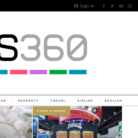
Sign In
TOR
PROPERTY
TRAVEL
AIRLINE
ENGLISH
FOOD & DRINK