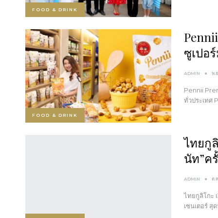
FOOD & DRINK
Penni
ซูเปอร
ADMIN
พ.
Pennii Prem
ทั่วประเทศ
FOOD & DRINK
ไทยกูล
นัท”ค
ADMIN
ต.
ไทยกูลิโกะ เ
เซนเตอร์ สุด