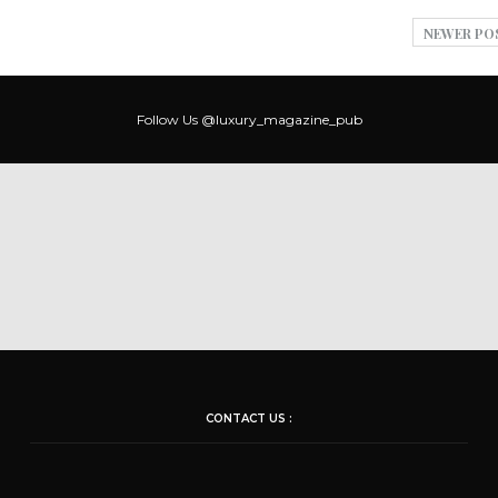
NEWER PO
Follow Us
@luxury_magazine_pub
CONTACT US :