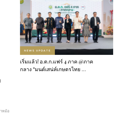
NEWS UPDATE
เริ่มแล้ว! อ.ต.ก.แฟร์ 4 ภาค @ภาค
กลาง “มนต์เสน่ห์เกษตรไทย …
า
่าหม้อ