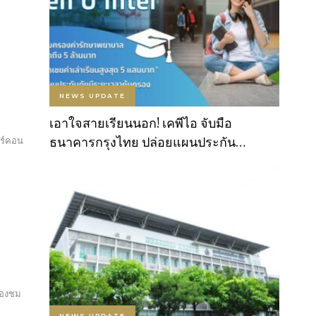
NEWS UPDATE
เอาใจสายเรียนนอก! เคพีไอ จับมือ
ธนาคารกรุงไทย ปล่อยแผนประกัน…
อร์คอน
้องชม
NEWS UPDATE