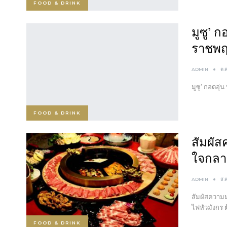
FOOD & DRINK
มูซู’ ก
ราชพฤ
ADMIN
ต.
มูซู’ กอดอุ่น
FOOD & DRINK
สัมผัส
ใจกลา
ADMIN
ส.
สัมผัสความม
ไฟหัวมังกร 
FOOD & DRINK