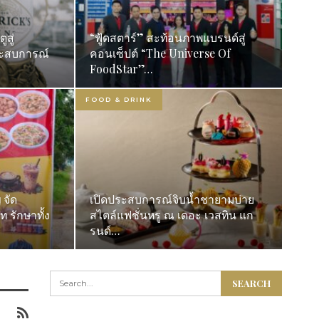
สู่
“ฟู้ดสตาร์” สะท้อนภาพแบรนด์สู่
ระสบการณ์
คอนเซ็ปต์ “The Universe Of
FoodStar”…
FOOD & DRINK
 จัด
เปิดประสบการณ์จิบน้ำชายามบ่าย
 รักษาทั้ง
สไตล์แฟชั่นหรู ณ เดอะ เวสทิน แก
รนด์…