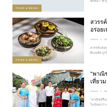
ศกหน้า “ชา
FOOD & DRINK
สวรรค
อร่อยเ
ADMIN
พ.
สวรรค์แห่งอ
ติเนนตัล ภูเ
FOOD & DRINK
“พาณิ
เที่ย
ADMIN
พ.
“พาณิชย์สืบ
ไม่น้อยกว่า 