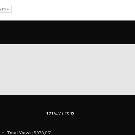
STS
TOTAL VISITORS
Total Views:
5,978,831