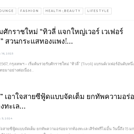
LOUNGE
FASHION
HEALTH-ฺBEAUTY
LIFESTYLE
มศักราชใหม่ “ทิวลี่ แจกใหญ่เวอร์ เวเฟอร์
” สวนกระแสทองแพง!…
ค. 16, 2025
67, กรุงเทพฯ – เริ่มต้นรวยรับศักราชใหม่ “ทิวลี่” (Tivoli) แบรนด์เวเฟอร์อันดับหนึ่ง
ยมาอย่างต่อเนื่อง…
ิ” เอาใจสายซีฟู้ดแบบจัดเต็ม ยกทัพความอร่
องทะเล…
ค. 9, 2024
ใจสายซีฟู้ดแบบจัดเต็ม ยกทัพความอร่อยจากท้องทะเล เสิร์ฟฟรีไม่อั้น วันนี้ถึง 15 