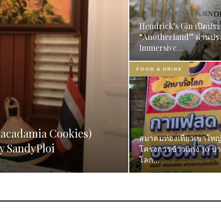
Hendrick’s Gin เปิดประตู
“Anotherland” ผ่านป
Immersive…
FOOD & DRINK
Macadamia Cookies)
สมาคมท่องเที่ยวเขาใหญ่
 SandyPloi
โครงการข้าวแกง 30 บาท
โลก…