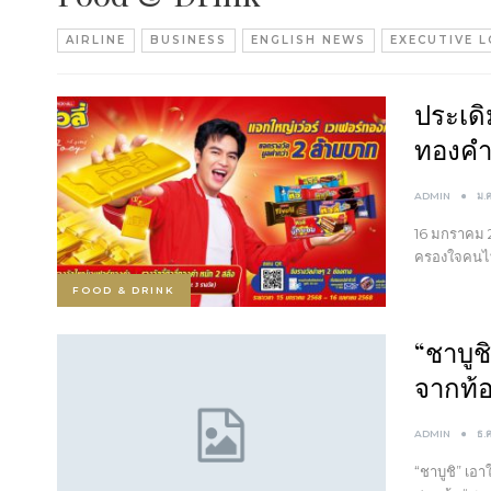
AIRLINE
BUSINESS
ENGLISH NEWS
EXECUTIVE 
ประเดิ
ทองคำ
ADMIN
ม.
16 มกราคม 25
ครองใจคนไท
FOOD & DRINK
“ชาบูช
จากท้
ADMIN
ธ.
“ชาบูชิ” เอา