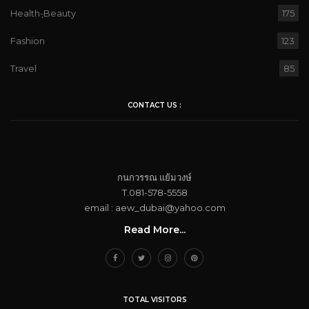
Health-ฺBeauty
175
Fashion
123
Travel
85
CONTACT US :
กนกวรรณ​ แย้ม​วงษ์
T.081-578-5558
email : aew_dubai@yahoo.com​
Read More...
TOTAL VISITORS