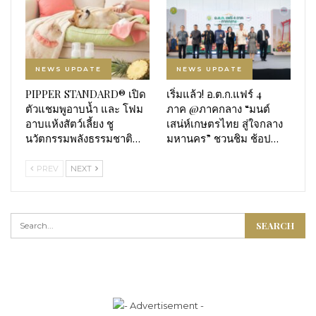
NEWS UPDATE
NEWS UPDATE
PIPPER STANDARD® เปิด
เริ่มแล้ว! อ.ต.ก.แฟร์ 4
ตัวแชมพูอาบน้ำ และ โฟม
ภาค @ภาคกลาง “มนต์
อาบแห้งสัตว์เลี้ยง ชู
เสน่ห์เกษตรไทย สู่ใจกลาง
นวัตกรรมพลังธรรมชาติ…
มหานคร” ชวนชิม ช้อป…
PREV
NEXT