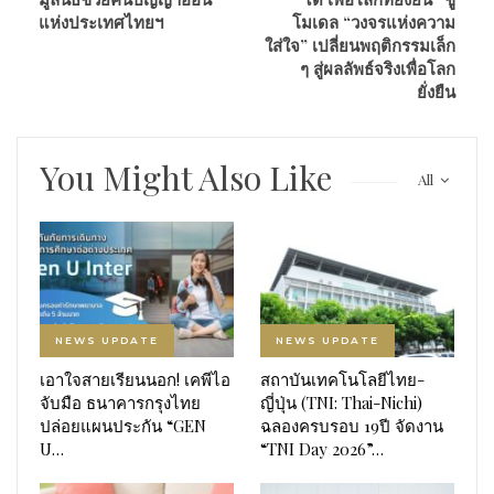
แห่งประเทศไทยฯ
โมเดล “วงจรแห่งความ
ใส่ใจ” เปลี่ยนพฤติกรรมเล็ก
ๆ สู่ผลลัพธ์จริงเพื่อโลก
ยั่งยืน
You Might Also Like
All
NEWS UPDATE
NEWS UPDATE
เอาใจสายเรียนนอก! เคพีไอ
สถาบันเทคโนโลยีไทย-
จับมือ ธนาคารกรุงไทย
ญี่ปุ่น (TNI: Thai-Nichi)
ปล่อยแผนประกัน “GEN
ฉลองครบรอบ 19ปี จัดงาน
U…
“TNI Day 2026”…