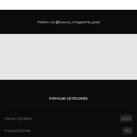
Follow Us
@luxury_magazine_pub
POPULAR CATEGORIES
News Update
4301
Food & Drink
193