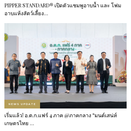
PIPPER STANDARD® เปิดตัวแชมพูอาบน้ำ และ โฟม
อาบแห้งสัตว์เลี้ยง…
NEWS UPDATE
เริ่มแล้ว! อ.ต.ก.แฟร์ 4 ภาค @ภาคกลาง “มนต์เสน่ห์
เกษตรไทย …