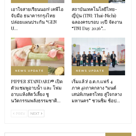
เอาใจสายเรียนนอก! เคพีไอ
สถาบันเทคโนโลยีไทย-
จับมือ ธนาคารกรุงไทย
ญี่ปุ่น (TNI: Thai-Nichi)
ปล่อยแผนประกัน “GEN
ฉลองครบรอบ 19ปี จัดงาน
U…
“TNI Day 2026”…
NEWS UPDATE
NEWS UPDATE
PIPPER STANDARD® เปิด
เริ่มแล้ว! อ.ต.ก.แฟร์ 4
ตัวแชมพูอาบน้ำ และ โฟม
ภาค @ภาคกลาง “มนต์
อาบแห้งสัตว์เลี้ยง ชู
เสน่ห์เกษตรไทย สู่ใจกลาง
นวัตกรรมพลังธรรมชาติ…
มหานคร” ชวนชิม ช้อป…
PREV
NEXT