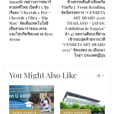
Amazfit เขย่าวงการสมาร์
ห้างสรรพสินค้าเซ็นทรัล
ทวอทช์ไทย เปิดตัว 3 รุ่น
ร่วมกับ J. Front Retailing
เรือธง “Cheetah 2 Pro –
จัดนิทรรศการ “CENRETA
Cheetah 2 Ultra – Bip
ART AWARD 2026
Max” จัดเต็มเทคโนโลยี
THAILAND + JAPAN:
เพื่อสายมาราธอน เทรล
Exhibition in Nagoya”
และไฮบริดฟิตเนส ณ Ryse
นำ 47 ผลงานศิลปะที่ผ่าน
Arena
เข้ารอบสุดท้ายจากเวที
“CENRETA ART AWARD
2025” จัดแสดง ณ เมืองนา
โกย่า ประเทศญี่ปุ่น
You Might Also Like
All
NEWS UPDATE
NEWS UPDATE