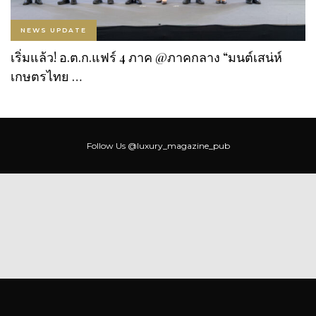
NEWS UPDATE
เริ่มแล้ว! อ.ต.ก.แฟร์ 4 ภาค @ภาคกลาง “มนต์เสน่ห์
เกษตรไทย …
Follow Us
@luxury_magazine_pub