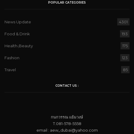
POPULAR CATEGORIES
News Update
4301
Food & Drink
193
Health-ฺBeauty
175
Fashion
123
Travel
85
CONTACT US :
กนกวรรณ​ แย้ม​วงษ์
T.081-578-5558
email : aew_dubai@yahoo.com​