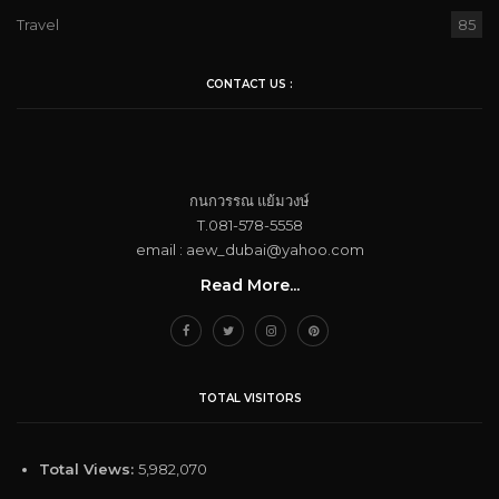
Travel
85
CONTACT US :
กนกวรรณ​ แย้ม​วงษ์
T.081-578-5558
email : aew_dubai@yahoo.com​
Read More...
TOTAL VISITORS
Total Views:
5,982,070