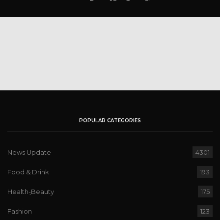
POPULAR CATEGORIES
News Update
4301
Food & Drink
193
Health-ฺBeauty
175
Fashion
123