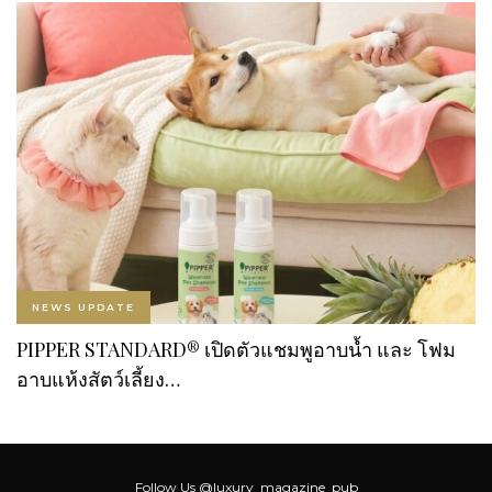
NEWS UPDATE
PIPPER STANDARD® เปิดตัวแชมพูอาบน้ำ และ โฟม
อาบแห้งสัตว์เลี้ยง…
Follow Us
@luxury_magazine_pub