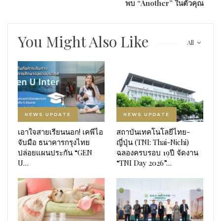
พบ “Another” ในตัวคุณ
You Might Also Like
All
NEWS UPDATE
NEWS UPDATE
เอาใจสายเรียนนอก! เคพีไอ
สถาบันเทคโนโลยีไทย-
จับมือ ธนาคารกรุงไทย
ญี่ปุ่น (TNI: Thai-Nichi)
ปล่อยแผนประกัน “GEN
ฉลองครบรอบ 19ปี จัดงาน
U…
“TNI Day 2026”…