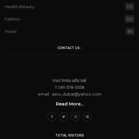
Health-ฺBeauty
175
Fashion
123
Travel
85
CONTACT US :
กนกวรรณ​ แย้ม​วงษ์
T.081-578-5558
email : aew_dubai@yahoo.com​
Read More...
TOTAL VISITORS