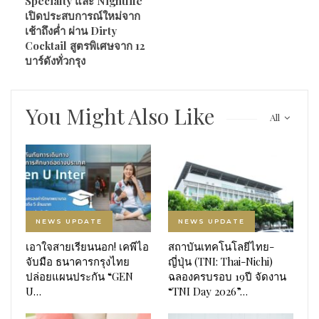
Specialty และ Nightlife
เปิดประสบการณ์ใหม่จาก
เช้าถึงค่ำ ผ่าน Dirty
Cocktail สูตรพิเศษจาก 12
บาร์ดังทั่วกรุง
You Might Also Like
All
NEWS UPDATE
NEWS UPDATE
เอาใจสายเรียนนอก! เคพีไอ
สถาบันเทคโนโลยีไทย-
จับมือ ธนาคารกรุงไทย
ญี่ปุ่น (TNI: Thai-Nichi)
ปล่อยแผนประกัน “GEN
ฉลองครบรอบ 19ปี จัดงาน
U…
“TNI Day 2026”…