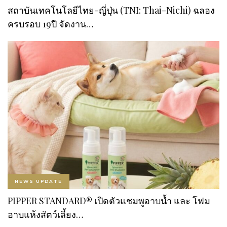
สถาบันเทคโนโลยีไทย-ญี่ปุ่น (TNI: Thai-Nichi) ฉลอง
ครบรอบ 19ปี จัดงาน…
NEWS UPDATE
PIPPER STANDARD® เปิดตัวแชมพูอาบน้ำ และ โฟม
อาบแห้งสัตว์เลี้ยง…