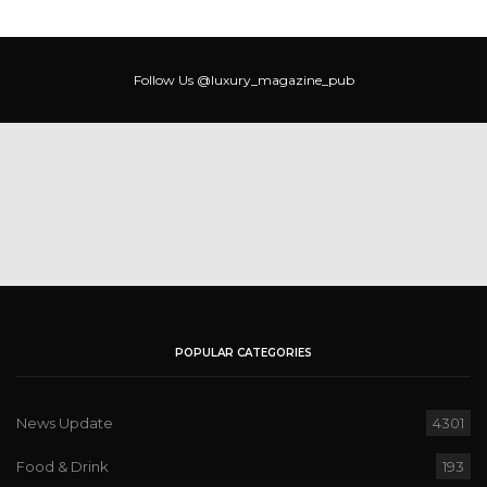
Follow Us
@luxury_magazine_pub
POPULAR CATEGORIES
News Update
4301
Food & Drink
193