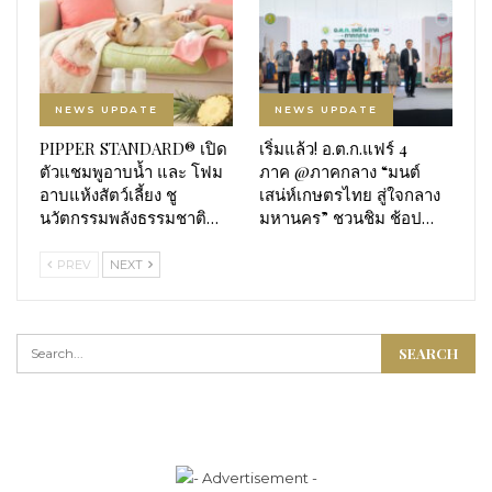
NEWS UPDATE
NEWS UPDATE
PIPPER STANDARD® เปิด
เริ่มแล้ว! อ.ต.ก.แฟร์ 4
ตัวแชมพูอาบน้ำ และ โฟม
ภาค @ภาคกลาง “มนต์
อาบแห้งสัตว์เลี้ยง ชู
เสน่ห์เกษตรไทย สู่ใจกลาง
นวัตกรรมพลังธรรมชาติ…
มหานคร” ชวนชิม ช้อป…
PREV
NEXT