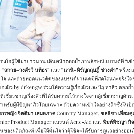
ี่ครองใจผู้ใช้มายาวนาน เดินหน้าตอกย้ำภาพลักษณ์แบรนด์ที่ “เข
ต
“สกาย–วงศ์รวี นทีธร”
และ
“นานิ–หิรัญกฤษฎิ์ ช่างคำ”
พรีเซน
งเข้าใจ และถ่ายทอดแนวคิดของแบรนด์ผ่านเคมีที่สดใสและจริงใจ 
ของผิว by drkengw ร่วมให้ความรู้เรื่องผิวและปัญหาสิว ตอกย้ำ
ชี่ยวชาญเรื่องสิวที่ได้รับความไว้วางใจจากผู้เชี่ยวชาญด้าน
ำหรับผู้มีปัญหาสิวโดยเฉพาะ ด้วยความเข้าใจอย่างลึกซึ้งในป
ชกรหญิง จิตติมา เสมอภาค
Country Manager,
ชลธิชา เอี่ยมศุ
nior Product Manager แบรนด์ Acne-Aid และ
พิมพ์พิชญา กิ
องผลิตภัณฑ์ เพื่อให้มั่นใจว่าผู้ใช้จะได้รับการดูแลอย่างอ่อ