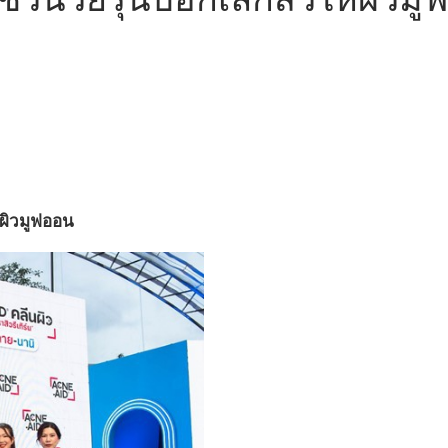
้ผิวมูฟออน