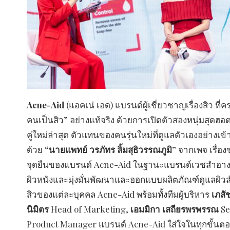
Acne-Aid
(แอคเน่ เอด) แบรนด์ผู้เชี่ยวชาญเรื่องสิว ท
คนเป็นสิว” อย่างแท้จริง ด้วยการเปิดตัวสองหนุ่มสุดฮอ
คู่ใหม่ล่าสุด ตัวแทนของคนรุ่นใหม่ที่ดูแลตัวเองอย่า
ด้วย
“นายแพทย์ วรภัทร ลิ้มสุธิวรรณภูมิ”
จากเพจ เรื่อง
จุดยืนของแบรนด์ Acne-Aid ในฐานะแบรนด์เวชสำอางที่เ
ผิวหนังและมุ่งมั่นพัฒนาและออกแบบผลิตภัณฑ์ดูแลผิวส
สิวของแต่ละบุคคล Acne-Aid พร้อมทั้งทีมผู้บริหาร
เภสั
นิมิตร
Head of Marketing,
เอมมิกา เสถียรพรพรรณ
Se
Product Manager แบรนด์ Acne-Aid ใส่ใจในทุกขั้นตอนข