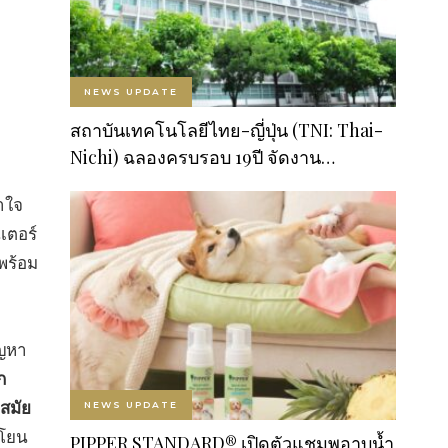
NEWS UPDATE
สถาบันเทคโนโลยีไทย-ญี่ปุ่น (TNI: Thai-
Nichi) ฉลองครบรอบ 19ปี จัดงาน…
้าใจ
เตอร์
พร้อม
ัญหา
ภ
จสมัย
NEWS UPDATE
นโยน
PIPPER STANDARD® เปิดตัวแชมพูอาบน้ำ