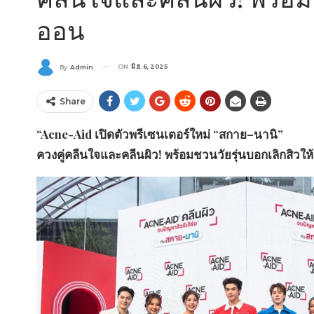
ออน
ON
มิ.ย. 6, 2025
By
Admin
Share
“Acne-Aid เปิดตัวพรีเซนเตอร์ใหม่ “สกาย–นานิ”
ควงคู่คลีนใจและคลีนผิว! พร้อมชวนวัยรุ่นบอกเลิกสิวให