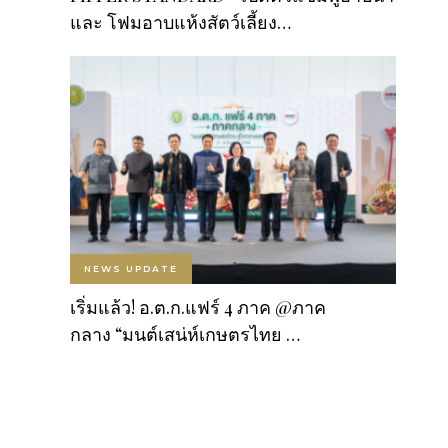
และ โฟมอาบแห้งสัตว์เลี้ยง…
NEWS UPDATE
เริ่มแล้ว! อ.ต.ก.แฟร์ 4 ภาค @ภาค
กลาง “มนต์เสน่ห์เกษตรไทย …