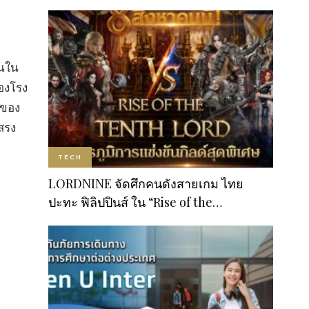
นใน
องโรง
ดของ
สรง
TECH
LORDNINE จัดศึกคนดังสายเกม ไทย
ปะทะ ฟิลิปปินส์ ใน “Rise of the…