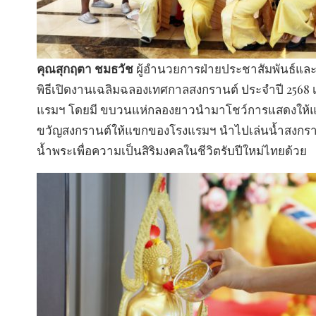
คุณสุกฤตา ชมธวัช
ผู้อำนวยการฝ่ายประชาสัมพันธ์แล
พิธีเปิดงานเฉลิมฉลองเทศกาลสงกรานต์ ประจำปี 2568 
แรมฯ โดยมี ขบวนแห่กลองยาวนำมาโชว์การแสดงให้แ
ขวัญสงกรานต์ให้แขกของโรงแรมฯ นำไปเล่นน้ำสงกรานต์
น้ำพระเพื่อความเป็นสิริมงคลในชีวิตรับปีใหม่ไทยด้วย