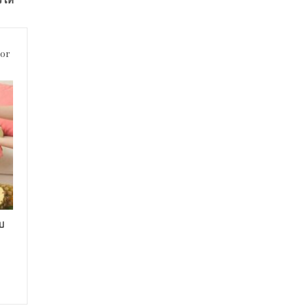
hor
บ