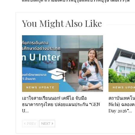
You Might Also Like
NEWS UPDATE
NEWS UPD
เอาใจสายเรียนนอก! เคพีไอ จับมือ
สถาบันเทคโนโ
ธนาคารกรุงไทย ปล่อยแผนประกัน “GEN
Nichi) ฉลองค
U…
Day 2026”…
PREV
NEXT