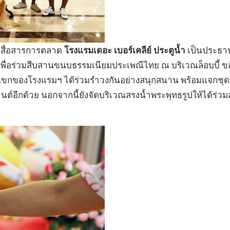
ะสื่อสารการตลาด
โรงแรมเดอะ เบอร์เคลีย์ ประตูน้ำ
เป็นประธา
เพื่อร่วมสืบสานขนบธรรมเนียมประเพณีไทย ณ บริเวณล็อบบี้ ข
ขกของโรงแรมฯ ได้ร่วมรำวงกันอย่างสนุกสนาน พร้อมแจกชุ
อีกด้วย นอกจากนี้ยังจัดบริเวณสรงน้ำพระพุทธรูปให้ได้ร่วม