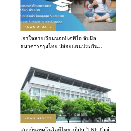
NEWS UPDATE
เอาใจสายเรียนนอก! เคพีไอ จับมือ
ธนาคารกรุงไทย ปล่อยแผนประกัน…
NEWS UPDATE
สถาบันเทคโนโลยีไทย-ญี่ปุ่น (TNI: Thai-