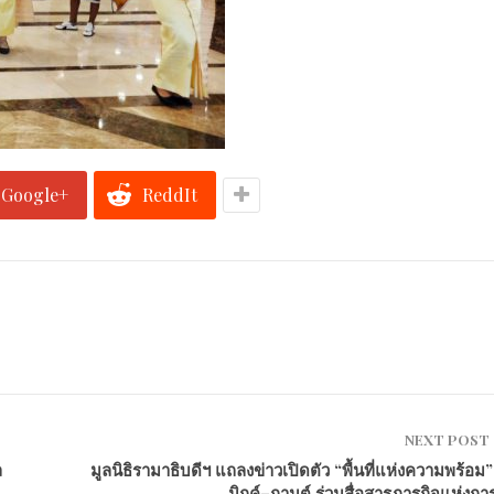
Google+
ReddIt
NEXT POST
ล
มูลนิธิรามาธิบดีฯ แถลงข่าวเปิดตัว “พื้นที่แห่งความพร้อม”
มิกค์–กานต์ ร่วมสื่อสารภารกิจแห่งกา