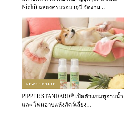
Nichi) ฉลองครบรอบ 19ปี จัดงาน…
NEWS UPDATE
PIPPER STANDARD® เปิดตัวแชมพูอาบน้ำ
และ โฟมอาบแห้งสัตว์เลี้ยง…