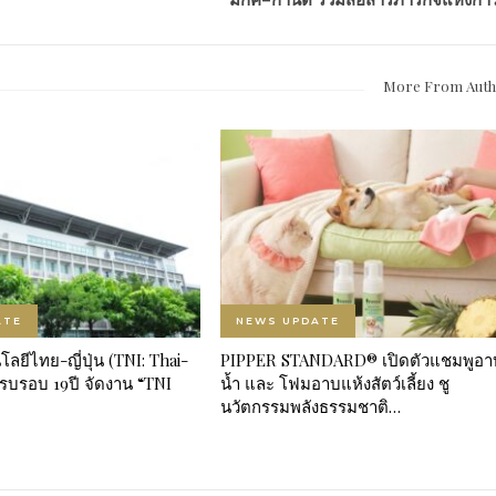
More From Aut
ATE
NEWS UPDATE
ลยีไทย-ญี่ปุ่น (TNI: Thai-
PIPPER STANDARD® เปิดตัวแชมพูอา
รบรอบ 19ปี จัดงาน “TNI
น้ำ และ โฟมอาบแห้งสัตว์เลี้ยง ชู
นวัตกรรมพลังธรรมชาติ…