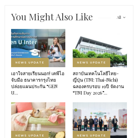
You Might Also Like
All
NEWS UPDATE
NEWS UPDATE
เอาใจสายเรียนนอก! เคพีไอ
สถาบันเทคโนโลยีไทย-
จับมือ ธนาคารกรุงไทย
ญี่ปุ่น (TNI: Thai-Nichi)
ปล่อยแผนประกัน “GEN
ฉลองครบรอบ 19ปี จัดงาน
U…
“TNI Day 2026”…
NEWS UPDATE
NEWS UPDATE