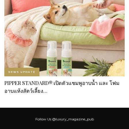
NEWS UPDATE
PIPPER STANDARD® เปิดตัวแชมพูอาบน้ำ และ โฟม
อาบแห้งสัตว์เลี้ยง…
Follow Us
@luxury_magazine_pub