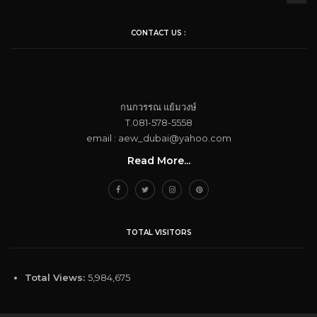
CONTACT US :
กนกวรรณ​ แย้ม​วงษ์
T.081-578-5558
email : aew_dubai@yahoo.com​
Read More...
TOTAL VISITORS
Total Views:
5,984,675