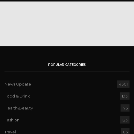
POPULAR CATEGORIES
News Update
4301
Food & Drink
193
Health-ฺBeauty
175
Fashion
123
Travel
85