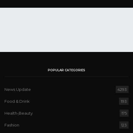
POPULAR CATEGORIES
News Update
4293
Food & Drink
193
Health-ฺBeauty
175
Fashion
123