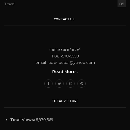
Travel
85
CONTACT US :
กนกวรรณ​ แย้ม​วงษ์
T.081-578-5558
email : aew_dubai@yahoo.com​
Read More...
TOTAL VISITORS
Total Views:
5,970,569