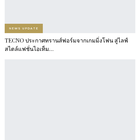
NEWS UPDATE
TECNO ประกาศทรานส์ฟอร์มจากเกมมิ่งโฟน สู่ไลฟ์
สไตล์แฟชั่นไอเท็ม…