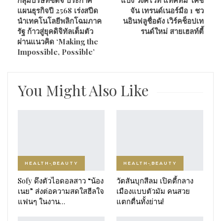
แผนธุรกิจปี 2568 เร่งสปีด
จัน เทรนด์เนอร์มือ 1 ชว
นำเทคโนโลยีพลิกโฉมภาค
นอินฟลูชื่อดัง เวิร์คช็อปเท
รัฐ ก้าวสู่ยุคดิจิทัลเต็มตัว
รนด์ใหม่ สายเฮลท์ตี้
ผ่านแนวคิด ‘Making the
Impossible, Possible’
You Might Also Like
HEALTH-ฺBEAUTY
HEALTH-ฺBEAUTY
Sofy ดึงตัวไอดอลสาว “น้อง
วัตสันบุกสีลม เปิดตี้กลาง
เนย” ส่งต่อความสดใสฮีลใจ
เมืองแบบตัวมัม คนสวย
แฟนๆ ในงาน…
แตกตื่นทั้งย่าน!