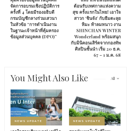
จัดการอบรมเชิงปฏิบัติการ
ต้อนรับเทศกาลแห่งความ
ครั้งที่ 4 โดยมีรองอธิบดี
สุข ครั้งแรกในไทย! เอาใจ
กรมบัญชีกลางร่วมเสวนา
สาวก ‘ชินจัง’ กับธีมตะลุย
ในหัวข้อ “การดำเนินงาน
หิมะ ท้าลมหนาว งาน
ในฐานะเจ้าหน้าที่คุ้มครอง
SHINCHAN WINTER
ข้อมูลส่วนบุคคล (DPO)”
Wonderland พร้อมสนุก
กับมินิคอนเสิร์ตจากกองทัพ
ศิลปินชั้นนำ เริ่ม 20 ธ.ค.
67 – 1 ม.ค. 68
You Might Also Like
All
NEWS UPDATE
NEWS UPDATE