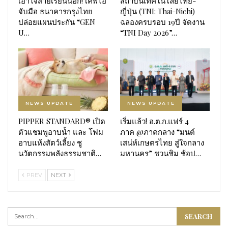
เอาใจสายเรียนนอก! เคพีไอ
สถาบันเทคโนโลยีไทย-
จับมือ ธนาคารกรุงไทย
ญี่ปุ่น (TNI: Thai-Nichi)
ปล่อยแผนประกัน “GEN
ฉลองครบรอบ 19ปี จัดงาน
U…
“TNI Day 2026”…
NEWS UPDATE
NEWS UPDATE
PIPPER STANDARD® เปิด
เริ่มแล้ว! อ.ต.ก.แฟร์ 4
ตัวแชมพูอาบน้ำ และ โฟม
ภาค @ภาคกลาง “มนต์
อาบแห้งสัตว์เลี้ยง ชู
เสน่ห์เกษตรไทย สู่ใจกลาง
นวัตกรรมพลังธรรมชาติ…
มหานคร” ชวนชิม ช้อป…
PREV
NEXT