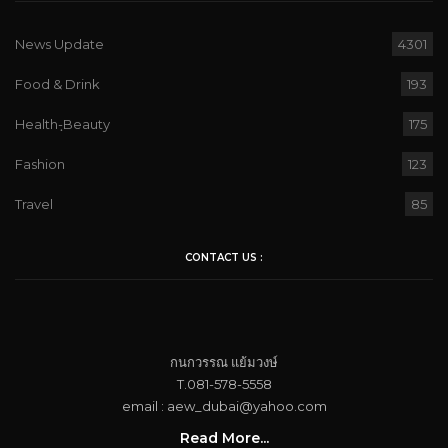
News Update
4301
Food & Drink
193
Health-ฺBeauty
175
Fashion
123
Travel
85
CONTACT US :
กนกวรรณ​ แย้ม​วงษ์
T.081-578-5558
email : aew_dubai@yahoo.com​
Read More...