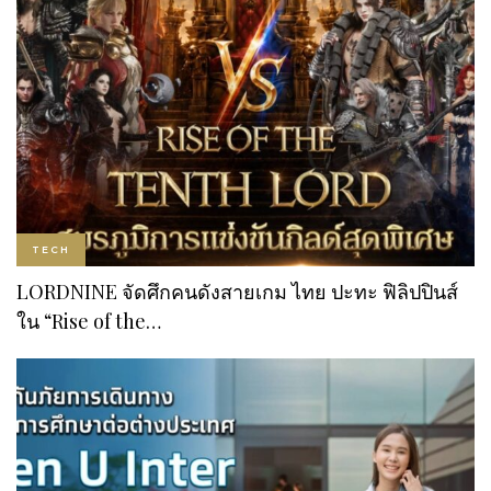
TECH
LORDNINE จัดศึกคนดังสายเกม ไทย ปะทะ ฟิลิปปินส์
ใน “Rise of the…