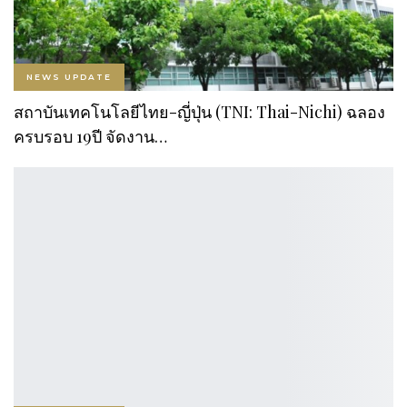
NEWS UPDATE
สถาบันเทคโนโลยีไทย-ญี่ปุ่น (TNI: Thai-Nichi) ฉลอง
ครบรอบ 19ปี จัดงาน…