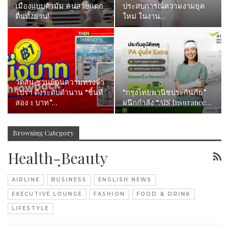
เมืองแบบตัวมัม คนสวยแตก
ประสบการณ์ความงามยุค
ตื่นทั้งย่าน!
ใหม่ ในงาน…
วัตสัน ชวนย้อนความทรงจำ
โปรฯ ดังระดับตำนาน “ชิ้นที่
“กรุงไทยพานิชประกันภัย”
สอง 1 บาท”…
ผนึกกำลัง “AIS Insurance…
Browsing Category
Health-ฺBeauty
AIRLINE
BUSINESS
ENGLISH NEWS
EXECUTIVE LOUNGE
FASHION
FOOD & DRINK
LIFESTYLE