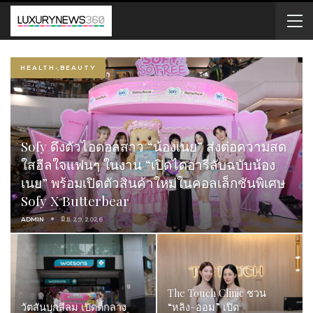
HEALTH-ฺBEAUTY
Sofy ดึงตัวไอดอลสาว “น้องเนย” ส่งต่อความสด
ใสฮีลใจแฟนๆ ในงาน “เปิดไดอารี่ลับฉบับน้อง
เนย” พร้อมเปิดตัวสินค้าใหม่ในคอลเล็กชันพิเศษ
Sofy X Butterbear
ADMIN
มิ.ย. 29, 2026
The Touch Clinic ชวน
วัตสันบุกสีลม เปิดตี้กลาง
“หลิง–ออม” เปิด