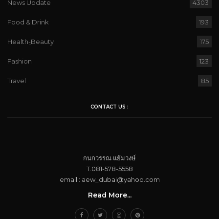
News Update
4303
Food & Drink
193
Health-ฺBeauty
175
Fashion
123
Travel
85
CONTACT US :
กนกวรรณ​ แย้ม​วงษ์
T.081-578-5558
email : aew_dubai@yahoo.com​
Read More...