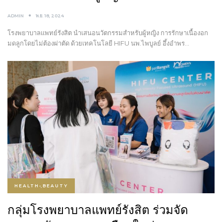
ADMIN
พ.ย. 18, 2024
โรงพยาบาลแพทย์รังสิต นำเสนอนวัตกรรมสำหรับผู้หญิง การรักษาเนื้องอก
มดลูกโดยไม่ต้องผ่าตัด ด้วยเทคโนโลยี HIFU นพ.ไพบูลย์ อึ้งอำพร…
HEALTH-ฺBEAUTY
กลุ่มโรงพยาบาลแพทย์รังสิต ร่วมจัด