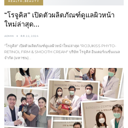
HEALTH-ฺBEAUTY
“โรจูคิส” เปิดตัวผลิตภัณฑ์ดูแลผิวหน้า
ใหม่ล่าสุด…
ADMIN
ต.ค. 22, 2024
"โรจูคิส" เปิดตัวผลิตภัณฑ์ดูแลผิวหน้าใหม่ล่าสุด "ROJUKISS PHYTO-
RETINOL FIRM & SMOOTH CREAM" บริษัท โรจูคิส อินเตอร์เนชั่นแนล
จำกัด (มหาชน)…