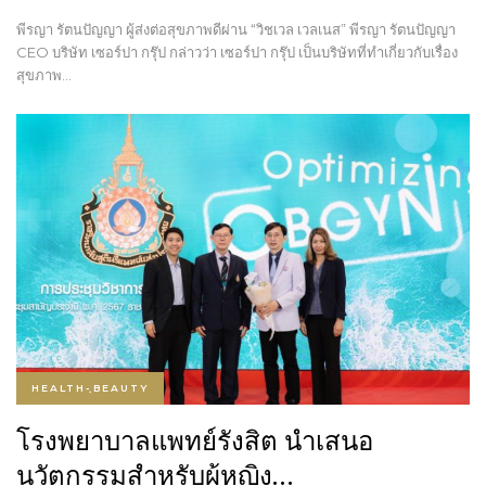
พีรญา รัตนปัญญา ผู้ส่งต่อสุขภาพดีผ่าน “วิชเวล เวลเนส” พีรญา รัตนปัญญา
CEO บริษัท เซอร์ปา กรุ๊ป กล่าวว่า เซอร์ปา กรุ๊ป เป็นบริษัทที่ทำเกี่ยวกับเรื่อง
สุขภาพ…
HEALTH-ฺBEAUTY
โรงพยาบาลแพทย์รังสิต นำเสนอ
นวัตกรรมสำหรับผู้หญิง…